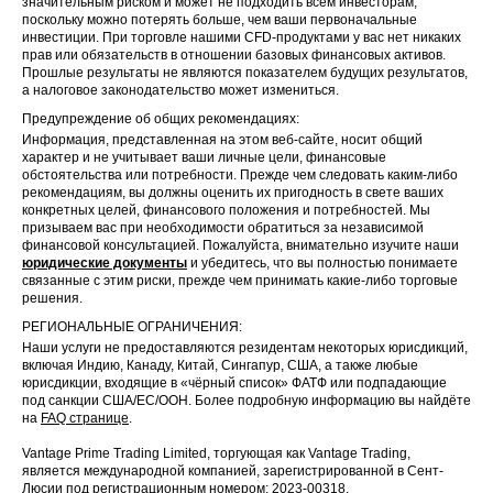
значительным риском и может не подходить всем инвесторам,
поскольку можно потерять больше, чем ваши первоначальные
инвестиции. При торговле нашими CFD-продуктами у вас нет никаких
прав или обязательств в отношении базовых финансовых активов.
Прошлые результаты не являются показателем будущих результатов,
а налоговое законодательство может измениться.
Предупреждение об общих рекомендациях:
Информация, представленная на этом веб-сайте, носит общий
характер и не учитывает ваши личные цели, финансовые
обстоятельства или потребности. Прежде чем следовать каким-либо
рекомендациям, вы должны оценить их пригодность в свете ваших
конкретных целей, финансового положения и потребностей. Мы
призываем вас при необходимости обратиться за независимой
финансовой консультацией. Пожалуйста, внимательно изучите наши
юридические документы
и убедитесь, что вы полностью понимаете
связанные с этим риски, прежде чем принимать какие-либо торговые
решения.
РЕГИОНАЛЬНЫЕ ОГРАНИЧЕНИЯ:
Наши услуги не предоставляются резидентам некоторых юрисдикций,
включая Индию, Канаду, Китай, Сингапур, США, а также любые
юрисдикции, входящие в «чёрный список» ФАТФ или подпадающие
под санкции США/ЕС/ООН. Более подробную информацию вы найдёте
на
FAQ странице
.
Vantage Prime Trading Limited, торгующая как Vantage Trading,
является международной компанией, зарегистрированной в Сент-
Люсии под регистрационным номером: 2023-00318.