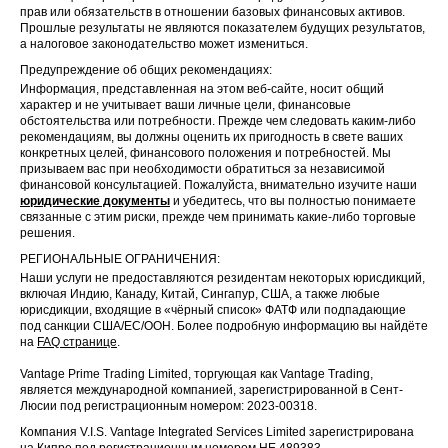
прав или обязательств в отношении базовых финансовых активов.
Прошлые результаты не являются показателем будущих результатов,
а налоговое законодательство может измениться.
Предупреждение об общих рекомендациях:
Информация, представленная на этом веб-сайте, носит общий
характер и не учитывает ваши личные цели, финансовые
обстоятельства или потребности. Прежде чем следовать каким-либо
рекомендациям, вы должны оценить их пригодность в свете ваших
конкретных целей, финансового положения и потребностей. Мы
призываем вас при необходимости обратиться за независимой
финансовой консультацией. Пожалуйста, внимательно изучите наши
юридические документы
и убедитесь, что вы полностью понимаете
связанные с этим риски, прежде чем принимать какие-либо торговые
решения.
РЕГИОНАЛЬНЫЕ ОГРАНИЧЕНИЯ:
Наши услуги не предоставляются резидентам некоторых юрисдикций,
включая Индию, Канаду, Китай, Сингапур, США, а также любые
юрисдикции, входящие в «чёрный список» ФАТФ или подпадающие
под санкции США/ЕС/ООН. Более подробную информацию вы найдёте
на
FAQ странице
.
Vantage Prime Trading Limited, торгующая как Vantage Trading,
является международной компанией, зарегистрированной в Сент-
Люсии под регистрационным номером: 2023-00318.
Компания V.I.S. Vantage Integrated Services Limited зарегистрирована
на Кипре под регистрационным номером HE 489383.