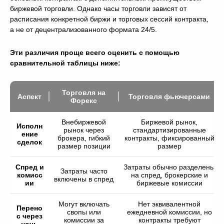
биржевой торговли. Однако часы торговли зависят от
расписания конкретной биржи и торговых сессий контракта,
а не от децентрализованного формата 24/5.
Эти различия проще всего оценить с помощью
сравнительной таблицы ниже:
Торговля на
Аспект
Торговля фьючерсами
Форекс
Внебиржевой
Биржевой рынок,
Исполн
рынок через
стандартизированные
ение
брокера, гибкий
контракты, фиксированный
сделок
размер позиции
размер
Спред и
Затраты обычно разделены
Затраты часто
комисс
на спред, брокерские и
включены в спред
ии
биржевые комиссии
Могут включать
Нет эквивалентной
Перено
свопы или
ежедневной комиссии, но
с через
комиссии за
контракты требуют