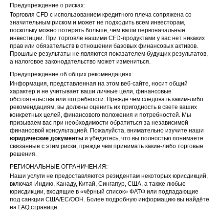
Предупреждение о рисках:
Торговля CFD с использованием кредитного плеча сопряжена со
значительным риском и может не подходить всем инвесторам,
поскольку можно потерять больше, чем ваши первоначальные
инвестиции. При торговле нашими CFD-продуктами у вас нет никаких
прав или обязательств в отношении базовых финансовых активов.
Прошлые результаты не являются показателем будущих результатов,
а налоговое законодательство может измениться.
Предупреждение об общих рекомендациях:
Информация, представленная на этом веб-сайте, носит общий
характер и не учитывает ваши личные цели, финансовые
обстоятельства или потребности. Прежде чем следовать каким-либо
рекомендациям, вы должны оценить их пригодность в свете ваших
конкретных целей, финансового положения и потребностей. Мы
призываем вас при необходимости обратиться за независимой
финансовой консультацией. Пожалуйста, внимательно изучите наши
юридические документы
и убедитесь, что вы полностью понимаете
связанные с этим риски, прежде чем принимать какие-либо торговые
решения.
РЕГИОНАЛЬНЫЕ ОГРАНИЧЕНИЯ:
Наши услуги не предоставляются резидентам некоторых юрисдикций,
включая Индию, Канаду, Китай, Сингапур, США, а также любые
юрисдикции, входящие в «чёрный список» ФАТФ или подпадающие
под санкции США/ЕС/ООН. Более подробную информацию вы найдёте
на
FAQ странице
.