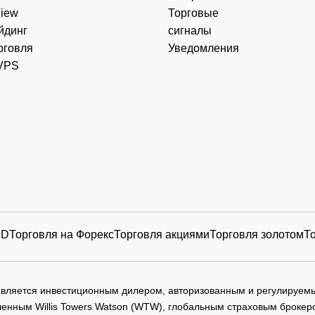
View
Торговые
йдинг
сигналы
рговля
Уведомления
VPS
FD
Торговля на Форекс
Торговля акциями
Торговля золотом
Т
 является инвестиционным дилером, авторизованным и регулируе
нным Willis Towers Watson (WTW), глобальным страховым брокеро