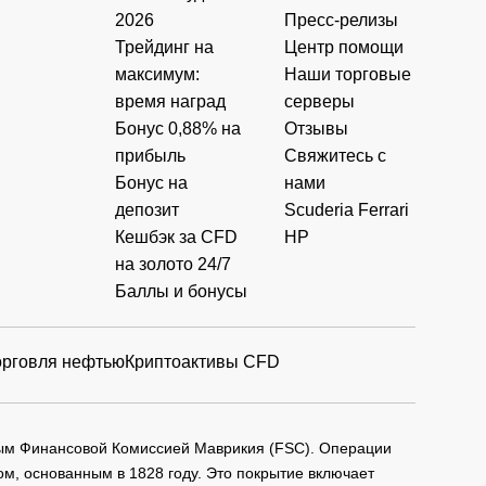
2026
Пресс-релизы
Трейдинг на
Центр помощи
максимум:
Наши торговые
время наград
серверы
Бонус 0,88% на
Отзывы
прибыль
Свяжитесь с
Бонус на
нами
депозит
Scuderia Ferrari
Кешбэк за CFD
HP
на золото 24/7
Баллы и бонусы
орговля нефтью
Криптоактивы CFD
мым Финансовой Комиссией Маврикия (FSC). Операции
м, основанным в 1828 году. Это покрытие включает