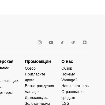
ерская
Промоакции
О нас
амма
Обзор
Обзор
Пригласите
Почему
друга
Vantage?
авляющие
Вознаграждения
Наши партнеры
ы
Vantage
Страхование
ртнеры
Демоконкурс
средств
Золотая удача
ESG