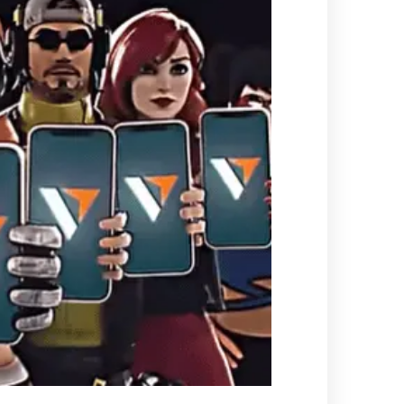
омпаний, как
Зарядитесь торговой энергией
Действуют Условия и положения.
Бонус 0,88% на прибыль
омпаний, как
Внесите депозит и торгуйте, чтобы
и Fortescue
получить бонус до $888 на дневную
прибыль*
Бонус на депозит
омпаний, как
ПОПУЛЯРНОЕ
Откройте больше возможностей с
кредитным бонусом до $30 000*
и
омпаний, как
Кешбэк за CFD на золото 24/7
P
Подключитесь, торгуйте XAUUSD247 и
зарабатывайте кешбэк с
дополнительным бонусом 20% за
торговлю в выходные дни.*
Баллы и бонусы
Получайте по одному баллу за каждые
$10 000 торгового объема по CFD и
обменивайте их на бонусы и призы.*