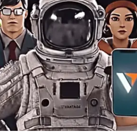
Уведомления
 снятия средств с вашего счета
Торгуйте акциями таких к
TradingView
Оставайтесь в курсе последних
Apple, Tesla и Nvidia
новостей о продуктах
Торгуйте с умом на ведущей мировой
Акции Австралии
платформе для построения графиков
Торгуйте акциями таких к
Копитрейдинг
Commonwealth Bank, BHP 
ПОПУЛЯРНОЕ
Копируйте, торгуйте и зарабатывайте в
Акции ЕС
одно касание
Торгуйте акциями таких к
Heineken, LVMH и Adidas
Демо торговля
Практикуйтесь в торговле и тестируйте
Акции Великобритани
стратегий с помощью виртуальных
Торгуйте акциями таких к
средств
AstraZeneca, Unilever и B
Форекс VPS
Безопасный внешний сервер для
бесперебойной торговли