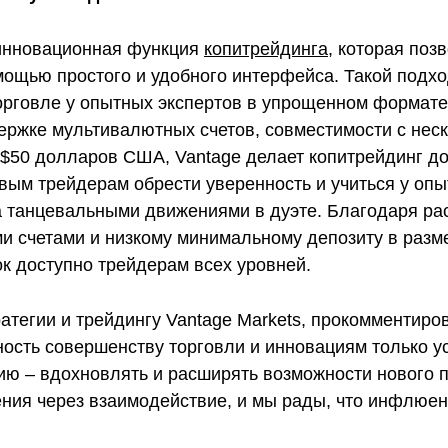
 инновационная функция
копитрейдинга
, которая поз
мощью простого и удобного интерфейса. Такой подх
торговле у опытных экспертов в упрощенном формат
ержке мультивалютных счетов, совместимости с нес
 $50 долларов США, Vantage делает копитрейдинг д
овым трейдерам обрести уверенность и учиться у оп
а танцевальными движениями в дуэте. Благодаря р
ми счетами и низкому минимальному депозиту в раз
ок доступно трейдерам всех уровней.
атегии и трейдингу Vantage Markets, прокомментиро
ость совершенству торговли и инновациям только у
ию – вдохновлять и расширять возможности нового 
ения через взаимодействие, и мы рады, что инфлюен