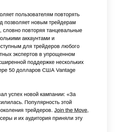
воляет пользователям повторять
од позволяет новым трейдерам
е, словно повторяя танцевальные
колькими аккаунтами и
оступным для трейдеров любого
ытных экспертов в упрощенном
асширенной поддержке нескольких
мере 50 долларов США Vantage
вал успех новой кампании: «За
силилась. Популярность этой
поколения трейдеров.
Join the Move,
серы и их аудитория приняли эту