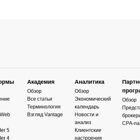
ормы
Академия
Аналитика
Партн
прогр
Обзор
Обзор
ение
Все статьи
Экономический
Обзор
Терминология
календарь
Предст
 Web
Взгляд Vantage
Новости и
брокер
анализ
CPA-па
er 5
Клиентские
er 4
настроения