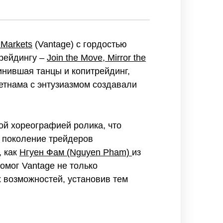
 Markets
(Vantage) с гордостью
рейдингу –
Join the Move, Mirror the
инившая танцы и копитрейдинг,
етнама с энтузиазмом создавали
й хореографией ролика, что
 поколение трейдеров
, как
Нгуен Фам (Nguyen Pham)
из
омог Vantage не только
 возможностей, установив тем