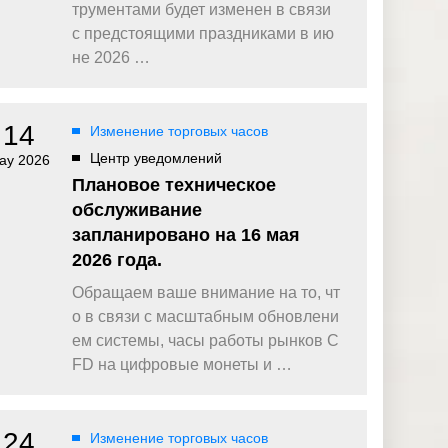
омпаний, как
Зарядитесь торговой энергией
трументами будет изменен в связи
Действуют Условия и положения.
с предстоящими праздниками в ию
Бонус 0,88% на прибыль
не 2026 …
омпаний, как
Внесите депозит и торгуйте, чтобы
и Fortescue
получить бонус до $888 на дневную
прибыль*
14
Изменение торговых часов
Бонус на депозит
омпаний, как
ПОПУЛЯРНОЕ
Откройте больше возможностей с
Центр уведомлений
ay 2026
кредитным бонусом до $30 000*
и
Плановое техническое
омпаний, как
Кешбэк за CFD на золото 24/7
обслуживание
P
Подключитесь, торгуйте XAUUSD247 и
запланировано на 16 мая
зарабатывайте кешбэк с
дополнительным бонусом 20% за
2026 года.
торговлю в выходные дни.*
Обращаем ваше внимание на то, чт
Баллы и бонусы
Получайте по одному баллу за каждые
о в связи с масштабным обновлени
$10 000 торгового объема по CFD и
ем системы, часы работы рынков C
обменивайте их на бонусы и призы.*
FD на цифровые монеты и …
24
Изменение торговых часов