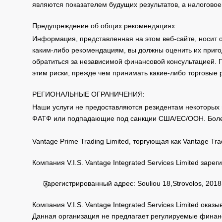
являются показателем будущих результатов, а налоговое
Mon-Fri:
UK Shares
10:05-18:30
Предупреждение об общих рекомендациях:
Информация, представленная на этом веб-сайте, носит 
Mon-Fri:
каким-либо рекомендациям, вы должны оценить их приго
USDCLP
14:50-18:10
обратиться за независимой финансовой консультацией. 
этим риски, прежде чем принимать какие-либо торговые
Mon-Fri:
USDCOP
16:00-19:50
РЕГИОНАЛЬНЫЕ ОГРАНИЧЕНИЯ:
Наши услуги не предоставляются резидентам некоторых 
Mon-Fri:
ФАТФ или подпадающие под санкции США/ЕС/ООН. Бол
USDIDR
03:00-23:00
Mon-Fri:
Vantage Prime Trading Limited, торгующая как Vantage 
USDKRW
02:00-23:00
Компания V.I.S. Vantage Integrated Services Limited за
Mon-Fri:
USDTWD
02:00-23:00
Зарегистрированный адрес: Souliou 18,Strovolos, 2018,
Mon-Fri:
Компания V.I.S. Vantage Integrated Services Limited ока
USDINR
04:00-23:00
Данная организация не предлагает регулируемые финанс