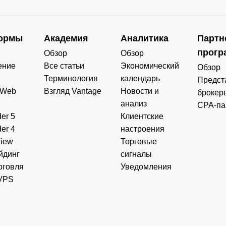
ормы
Академия
Аналитика
Партн
прогр
Обзор
Обзор
ение
Все статьи
Экономический
Обзор
Терминология
календарь
Предст
 Web
Взгляд Vantage
Новости и
брокер
анализ
CPA-па
er 5
Клиентские
er 4
настроения
View
Торговые
йдинг
сигналы
рговля
Уведомления
VPS