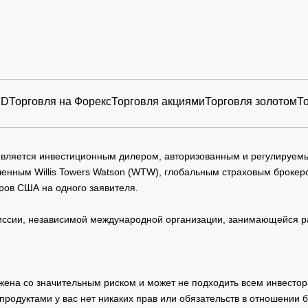
FD
Торговля на Форекс
Торговля акциями
Торговля золотом
Т
 является инвестиционным дилером, авторизованным и регулируе
нным Willis Towers Watson (WTW), глобальным страховым брокеро
ров США на одного заявителя.
сии, независимой международной организации, занимающейся ра
жена со значительным риском и может не подходить всем инвестор
родуктами у вас нет никаких прав или обязательств в отношении 