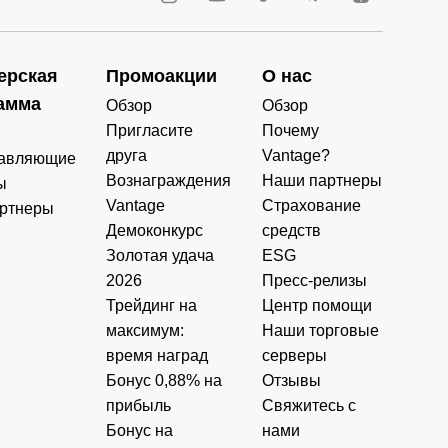
ерская
Промоакции
О нас
амма
Обзор
Обзор
Пригласите
Почему
друга
Vantage?
авляющие
Вознаграждения
Наши партнеры
ы
Vantage
Страхование
ртнеры
Демоконкурс
средств
Золотая удача
ESG
2026
Пресс-релизы
Трейдинг на
Центр помощи
максимум:
Наши торговые
время наград
серверы
Бонус 0,88% на
Отзывы
прибыль
Свяжитесь с
Бонус на
нами