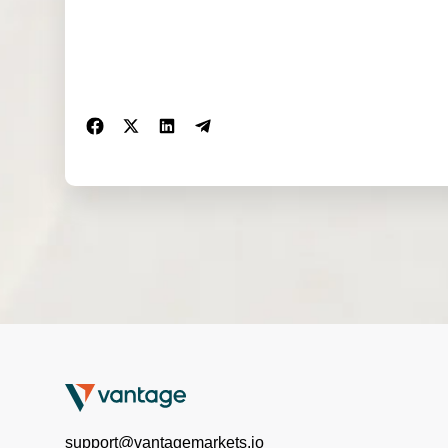
UK100ft
01:00-24:00
Fri:
01:00-23:00
Mon-Fri:
ES35
9:00-21:00
Mon-Fri:
BVSPX
14:01-23:25
Mon-Fri:
China50
03:00-10:30,
11:00-22:45
Mon-Fri:
China50ft
03:00-10:30,
11:00-22:45
Mon-Fri:
SGP20
02:30-11:10,
support@vantagemarkets.io
11:50-22:45