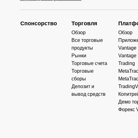
Mon-Fri:
TWINDEX
03:00-07:30,
Спонсорство
Торговля
Платф
08:15-23:00
Обзор
Обзор
Mon-Fri:
Все торговые
Прилож
03:15-06:00,
продукты
Vantage
HK50
07:00-10:30,
11:15-21:00
Рынки
Vantage
Торговые счета
Trading
Mon-Fri:
Торговые
MetaTrad
03:15-06:00,
HK50ft
сборы
MetaTrad
07:00-10:30,
11:15-21:00
Депозит и
Trading
вывод средств
Копитре
Mon-Fri:
Демо то
03:15-06:00,
HKTECH
Форекс 
07:00-10:30,
11:15-21:00
Mon-Fri:
SA40
08:30-17:30