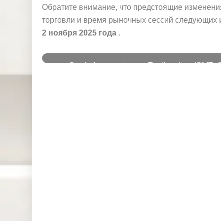
и
Обратите внимание, что предстоящие изменени
торговли и время рыночных сессий следующих и
2 ноября 2025 года
.
Symbol
Trading time (GMT+2
Mon-Fri:
Cocoa
11:45-20:30
Mon-Fri:
Coffee
11:15-20:30
Mon-Fri:
Sugar
10:30-20:00
Mon:
1:00-24:00
UKOUSD
Tue-Fri:
03:00-24:00