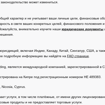
 законодательство может измениться.
общий характер и не учитывает ваши личные цели, финансовые обс
дность в свете ваших конкретных целей, финансового положения 
Пожалуйста, внимательно изучите наши
юридические документы
 решения.
юрисдикций, включая Индию, Канаду, Китай, Сингапур, США, а та
ее подробную информацию вы найдёте на
FAQ странице
.
Trading, является международной компанией, зарегистрированной в
регистрирована на Кипре под регистрационным номером HE 489383.
 Nicosia, Cyprus.
зывает услуги, в том числе платёжные, от имени других лицензирова
овые продукты и не предоставляет торговые услуги.