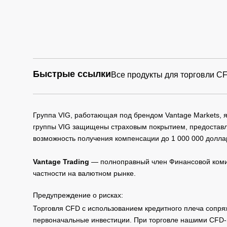
Mon-Fri:
EUB10Y
02:15~23:00
Mon-Fri:
EUB2Y
02:15~23:00
Быстрые ссылки
Все продукты для торговли C
Mon-Fri:
EUB30Y
02:15~23:00
Группа VIG, работающая под брендом Vantage Markets,
Mon-Fri:
EUB5Y
02:15~23:00
группы VIG защищены страховым покрытием, предоставле
возможность получения компенсации до 1 000 000 долла
Mon-Fri:
EURIBOR3M
03:00-23:00
Vantage Trading
— полноправный член Финансовой комис
частности на валютном рынке.
Mon-Fri:
LongGilt
10:00-20:00
Предупреждение о рисках:
Торговля CFD с использованием кредитного плеча сопря
Mon-Fri:
первоначальные инвестиции. При торговле нашими CFD-п
EU Shares
10:05-18:30