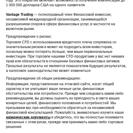
году. Это покрытие включает возможность получения компенсации до
1 000 000 долларов США на одного заявителя.
Vantage Trading
— полноправный член Финансовой комиссии,
независимой международной организации, занимающейся
разрешением споров в сфере финансовых услуг, в частности на
валютном рынке.
Предупреждение о рисках:
Торговля CFD с использованием кредитного плеча сопряжена со
значительным риском и может не подходить всем инвесторам,
поскольку можно потерять больше, чем ваши первоначальные
инвестиции. При торговле нашими CFD-продуктами у вас нет никаких
прав или обязательств в отношении базовых финансовых активов.
Прошлые результаты не являются показателем будущих результатов,
а налоговое законодательство может измениться.
Предупреждение об общих рекомендациях:
Информация, представленная на этом веб-сайте, носит общий
характер и не учитывает ваши личные цели, финансовые
обстоятельства или потребности. Прежде чем следовать каким-либо
рекомендациям, вы должны оценить их пригодность в свете ваших
конкретных целей, финансового положения и потребностей. Мы
призываем вас при необходимости обратиться за независимой
финансовой консультацией. Пожалуйста, внимательно изучите наши
юридические документы
и убедитесь, что вы полностью понимаете
связанные с этим риски, прежде чем принимать какие-либо торговые
решения.