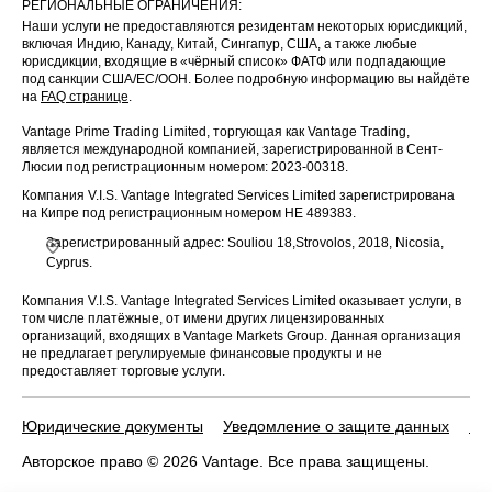
РЕГИОНАЛЬНЫЕ ОГРАНИЧЕНИЯ:
Наши услуги не предоставляются резидентам некоторых юрисдикций,
включая Индию, Канаду, Китай, Сингапур, США, а также любые
юрисдикции, входящие в «чёрный список» ФАТФ или подпадающие
под санкции США/ЕС/ООН. Более подробную информацию вы найдёте
на
FAQ странице
.
Vantage Prime Trading Limited, торгующая как Vantage Trading,
является международной компанией, зарегистрированной в Сент-
Люсии под регистрационным номером: 2023-00318.
Компания V.I.S. Vantage Integrated Services Limited зарегистрирована
на Кипре под регистрационным номером HE 489383.
Зарегистрированный адрес: Souliou 18,Strovolos, 2018, Nicosia,
Cyprus.
Компания V.I.S. Vantage Integrated Services Limited оказывает услуги, в
том числе платёжные, от имени других лицензированных
организаций, входящих в Vantage Markets Group. Данная организация
не предлагает регулируемые финансовые продукты и не
предоставляет торговые услуги.
Юридические документы
Уведомление о защите данных
По
Авторское право © 2026 Vantage. Все права защищены.