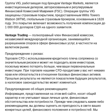
Группа VIG, работающая под брендом Vantage Markets, является
инвестиционным дилером, авторизованным и регулируемым
Финансовой Комиссией Маврикия (FSC). Операции группы VIG
защищены страховым покрытием, предоставленным Willis Towers
Watson (WTW), глобальным страховым брокером, основанным в 1828
году. Это покрытие включает возможность получения компенсации до
1 000 000 долларов США на одного заявителя.
Vantage Trading
— полноправный член Финансовой комиссии,
независимой международной организации, занимающейся
разрешением споров в сфере финансовых услуг, в частности на
валютном рынке.
Предупреждение о рисках:
Торговля CFD с использованием кредитного плеча сопряжена со
значительным риском и может не подходить всем инвесторам,
поскольку можно потерять больше, чем ваши первоначальные
инвестиции. При торговле нашими CFD-продуктами у вас нет никаких
прав или обязательств в отношении базовых финансовых активов.
Прошлые результаты не являются показателем будущих результатов,
а налоговое законодательство может измениться.
Предупреждение об общих рекомендациях:
Информация, представленная на этом веб-сайте, носит общий
характер и не учитывает ваши личные цели, финансовые
обстоятельства или потребности. Прежде чем следовать каким-либо
рекомендациям, вы должны оценить их пригодность в свете ваших
конкретных целей, финансового положения и потребностей. Мы