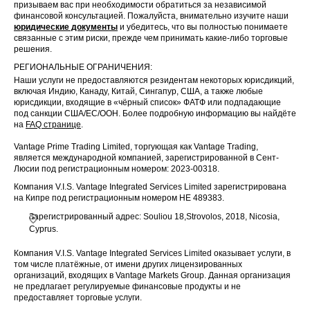
призываем вас при необходимости обратиться за независимой
финансовой консультацией. Пожалуйста, внимательно изучите наши
юридические документы
и убедитесь, что вы полностью понимаете
связанные с этим риски, прежде чем принимать какие-либо торговые
решения.
РЕГИОНАЛЬНЫЕ ОГРАНИЧЕНИЯ:
Наши услуги не предоставляются резидентам некоторых юрисдикций,
включая Индию, Канаду, Китай, Сингапур, США, а также любые
юрисдикции, входящие в «чёрный список» ФАТФ или подпадающие
под санкции США/ЕС/ООН. Более подробную информацию вы найдёте
на
FAQ странице
.
Vantage Prime Trading Limited, торгующая как Vantage Trading,
является международной компанией, зарегистрированной в Сент-
Люсии под регистрационным номером: 2023-00318.
Компания V.I.S. Vantage Integrated Services Limited зарегистрирована
на Кипре под регистрационным номером HE 489383.
Зарегистрированный адрес: Souliou 18,Strovolos, 2018, Nicosia,
Cyprus.
Компания V.I.S. Vantage Integrated Services Limited оказывает услуги, в
том числе платёжные, от имени других лицензированных
организаций, входящих в Vantage Markets Group. Данная организация
не предлагает регулируемые финансовые продукты и не
предоставляет торговые услуги.