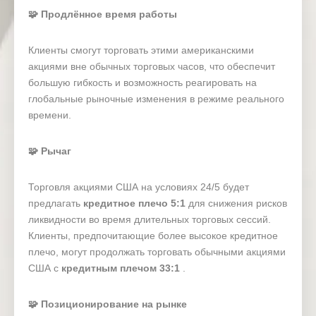
NVIDIA.24H
NVIDIA Corp-24Hours
🧩
Продлённое время работы
AVGO.24H
Broadcom Inc-24Hours
Клиенты смогут торговать этими американскими
акциями вне обычных торговых часов, что обеспечит
Coinbase Global Inc –
COIN.24H
большую гибкость и возможность реагировать на
Class A-24Hours
глобальные рыночные изменения в режиме реального
MSTR.24H
Strategy Inc.-24Hours
времени.
AAPL.24H
Apple Inc.-24Hours
🧩
Рычаг
Alphabet Inc – Class C-
GOOG.24H
24Hours
Торговля акциями США на условиях 24/5 будет
предлагать
кредитное плечо 5:1
для снижения рисков
ORCL.24H
Oracle Corp-24Hours
ликвидности во время длительных торговых сессий.
Клиенты, предпочитающие более высокое кредитное
Amazon.com Inc-
AMAZON.24H
24Hours
плечо, могут продолжать торговать обычными акциями
США с
кредитным плечом 33:1
.
Alibaba Group Holding-
ALIBABA.24H
SP ADR-24Hours
🧩
Позиционирование на рынке