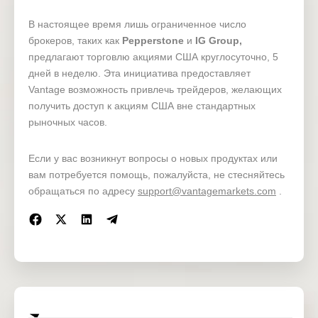
INTEL.24H
Intel Corp-24Hours
В настоящее время лишь ограниченное число
JD.com Inc-ADR-
JD.24H
брокеров, таких как
Pepperstone
и
IG Group,
24Hours
предлагают торговлю акциями США круглосуточно, 5
Taiwan Semiconductor-
дней в неделю. Эта инициатива предоставляет
TSM.24H
SP ADR-24Hours
Vantage возможность привлечь трейдеров, желающих
получить доступ к акциям США вне стандартных
Palantir Technologies
PLTR.24H
рыночных часов.
Inc-24Hours
NFLX.24H
Netflix Inc-24Hours
Если у вас возникнут вопросы о новых продуктах или
вам потребуется помощь, пожалуйста, не стесняйтесь
Meta Platforms Inc-
META.24H
обращаться по адресу
support@vantagemarkets.com
.
24Hours
CleanSpark Inc-
CLSK.24H
24Hours
Riot Blockchain-
RIOT.24H
24Hours
MARA Holdings Inc-
MARA.24H
24Hours