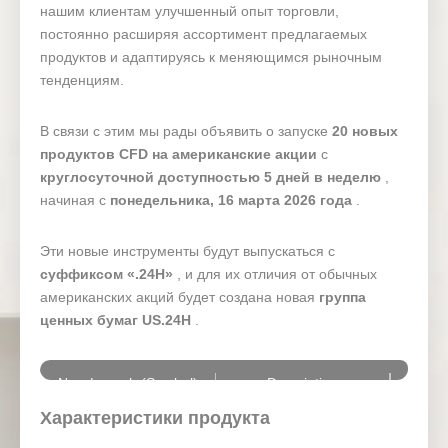
нашим клиентам улучшенный опыт торговли,
постоянно расширяя ассортимент предлагаемых
продуктов и адаптируясь к меняющимся рыночным
тенденциям.
В связи с этим мы рады объявить о запуске
20 новых
продуктов CFD на американские акции
с
круглосуточной доступностью 5 дней в неделю
,
начиная с
понедельника, 16 марта 2026 года
.
Эти новые инструменты будут выпускаться с
суффиксом «.24H»
, и для их отличия от обычных
американских акций будет создана новая
группа
ценных бумаг US.24H
.
New Launch (Symbol)
Description
Характеристики продукта
TSLA.24H
Tesla-24Hours