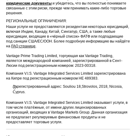
юридические документы
и убедитесь, что вы полностью понимаете
связанные с этим риски, прежде чем принимать какие-либо торговые
решения.
РЕГИОНАЛЬНЫЕ ОГРАНИЧЕНИЯ:
Наши услуги не предоставляются резидентам некоторых юрисдикций,
включая Индию, Канаду, Китай, Сингапур, США, а также любые
юрисдикции, входящие в «чёрный список» ФАТФ или подпадающие
под санкции США/ЕС/ООН. Более подробную информацию вы найдёте
на
FAQ странице
.
Vantage Prime Trading Limited, торгующая как Vantage Trading,
является международной компанией, зарегистрированной в Сент-
Люсии под регистрационным номером: 2023-00318.
Компания V.I.S. Vantage Integrated Services Limited зарегистрирована
на Кипре под регистрационным номером HE 489383.
Зарегистрированный адрес: Souliou 18,Strovolos, 2018, Nicosia,
Cyprus.
Компания V.I.S. Vantage Integrated Services Limited оказывает услуги, в
том числе платёжные, от имени других лицензированных
организаций, входящих в Vantage Markets Group. Данная организация
не предлагает регулируемые финансовые продукты и не
предоставляет торговые услуги.