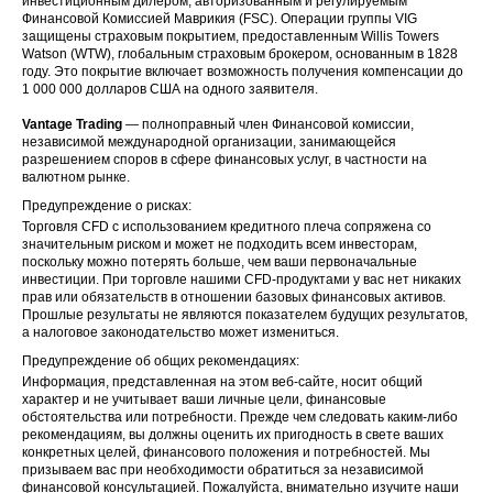
инвестиционным дилером, авторизованным и регулируемым
Финансовой Комиссией Маврикия (FSC). Операции группы VIG
защищены страховым покрытием, предоставленным Willis Towers
Watson (WTW), глобальным страховым брокером, основанным в 1828
году. Это покрытие включает возможность получения компенсации до
1 000 000 долларов США на одного заявителя.
Vantage Trading
— полноправный член Финансовой комиссии,
независимой международной организации, занимающейся
разрешением споров в сфере финансовых услуг, в частности на
валютном рынке.
Предупреждение о рисках:
Торговля CFD с использованием кредитного плеча сопряжена со
значительным риском и может не подходить всем инвесторам,
поскольку можно потерять больше, чем ваши первоначальные
инвестиции. При торговле нашими CFD-продуктами у вас нет никаких
прав или обязательств в отношении базовых финансовых активов.
Прошлые результаты не являются показателем будущих результатов,
а налоговое законодательство может измениться.
Предупреждение об общих рекомендациях:
Информация, представленная на этом веб-сайте, носит общий
характер и не учитывает ваши личные цели, финансовые
обстоятельства или потребности. Прежде чем следовать каким-либо
рекомендациям, вы должны оценить их пригодность в свете ваших
конкретных целей, финансового положения и потребностей. Мы
призываем вас при необходимости обратиться за независимой
финансовой консультацией. Пожалуйста, внимательно изучите наши