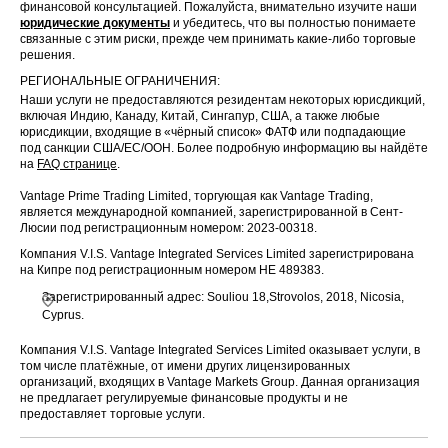
финансовой консультацией. Пожалуйста, внимательно изучите наши
юридические документы
и убедитесь, что вы полностью понимаете
связанные с этим риски, прежде чем принимать какие-либо торговые
решения.
РЕГИОНАЛЬНЫЕ ОГРАНИЧЕНИЯ:
Наши услуги не предоставляются резидентам некоторых юрисдикций,
включая Индию, Канаду, Китай, Сингапур, США, а также любые
юрисдикции, входящие в «чёрный список» ФАТФ или подпадающие
под санкции США/ЕС/ООН. Более подробную информацию вы найдёте
на
FAQ странице
.
Vantage Prime Trading Limited, торгующая как Vantage Trading,
является международной компанией, зарегистрированной в Сент-
Люсии под регистрационным номером: 2023-00318.
Компания V.I.S. Vantage Integrated Services Limited зарегистрирована
на Кипре под регистрационным номером HE 489383.
Зарегистрированный адрес: Souliou 18,Strovolos, 2018, Nicosia,
Cyprus.
Компания V.I.S. Vantage Integrated Services Limited оказывает услуги, в
том числе платёжные, от имени других лицензированных
организаций, входящих в Vantage Markets Group. Данная организация
не предлагает регулируемые финансовые продукты и не
предоставляет торговые услуги.