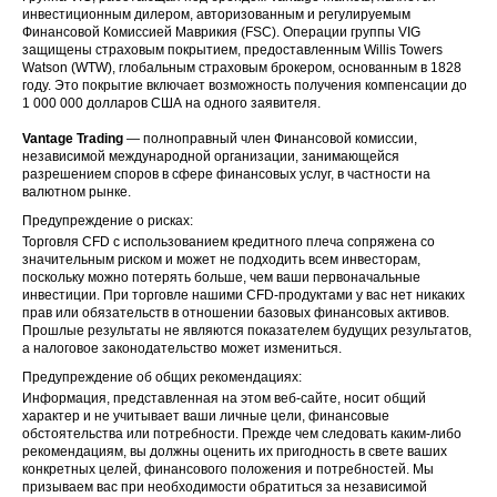
инвестиционным дилером, авторизованным и регулируемым
Финансовой Комиссией Маврикия (FSC). Операции группы VIG
защищены страховым покрытием, предоставленным Willis Towers
Watson (WTW), глобальным страховым брокером, основанным в 1828
году. Это покрытие включает возможность получения компенсации до
1 000 000 долларов США на одного заявителя.
Vantage Trading
— полноправный член Финансовой комиссии,
независимой международной организации, занимающейся
разрешением споров в сфере финансовых услуг, в частности на
валютном рынке.
Предупреждение о рисках:
Торговля CFD с использованием кредитного плеча сопряжена со
значительным риском и может не подходить всем инвесторам,
поскольку можно потерять больше, чем ваши первоначальные
инвестиции. При торговле нашими CFD-продуктами у вас нет никаких
прав или обязательств в отношении базовых финансовых активов.
Прошлые результаты не являются показателем будущих результатов,
а налоговое законодательство может измениться.
Предупреждение об общих рекомендациях:
Информация, представленная на этом веб-сайте, носит общий
характер и не учитывает ваши личные цели, финансовые
обстоятельства или потребности. Прежде чем следовать каким-либо
рекомендациям, вы должны оценить их пригодность в свете ваших
конкретных целей, финансового положения и потребностей. Мы
призываем вас при необходимости обратиться за независимой