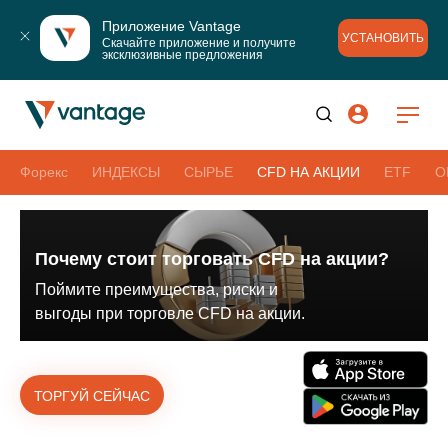
Приложение Vantage
УСТАНОВИТЬ
Скачайте приложение и получите 
эксклюзивные предложения
Форекс
ИНДЕКСЫ
СЫРЬЕ
CFD НА АКЦИИ
ETF
О
Почему стоит торговать CFD на акции?
Поймите преимущества, риски и
выгоды при торговле CFD на акции.
ТОРГУЙ СЕЙЧАС