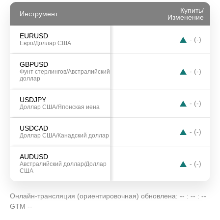
Купить
/
Инструмент
Изменение
EURUSD
-
(
-
)
Евро/Доллар США
GBPUSD
-
(
-
)
Фунт стерлингов/Австралийский
доллар
←
→
USDJPY
-
(
-
)
Доллар США/Японская иена
USDCAD
-
(
-
)
Доллар США/Канадский доллар
AUDUSD
-
(
-
)
Австралийский доллар/Доллар
США
Онлайн-трансляция (ориентировочная) обновлена:
-- : -- : --
GTM --