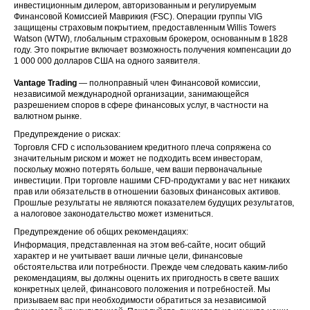
инвестиционным дилером, авторизованным и регулируемым
Финансовой Комиссией Маврикия (FSC). Операции группы VIG
защищены страховым покрытием, предоставленным Willis Towers
Watson (WTW), глобальным страховым брокером, основанным в 1828
году. Это покрытие включает возможность получения компенсации до
1 000 000 долларов США на одного заявителя.
Vantage Trading
— полноправный член Финансовой комиссии,
независимой международной организации, занимающейся
разрешением споров в сфере финансовых услуг, в частности на
валютном рынке.
Предупреждение о рисках:
Торговля CFD с использованием кредитного плеча сопряжена со
значительным риском и может не подходить всем инвесторам,
поскольку можно потерять больше, чем ваши первоначальные
инвестиции. При торговле нашими CFD-продуктами у вас нет никаких
прав или обязательств в отношении базовых финансовых активов.
Прошлые результаты не являются показателем будущих результатов,
а налоговое законодательство может измениться.
Предупреждение об общих рекомендациях:
Информация, представленная на этом веб-сайте, носит общий
характер и не учитывает ваши личные цели, финансовые
обстоятельства или потребности. Прежде чем следовать каким-либо
рекомендациям, вы должны оценить их пригодность в свете ваших
конкретных целей, финансового положения и потребностей. Мы
призываем вас при необходимости обратиться за независимой