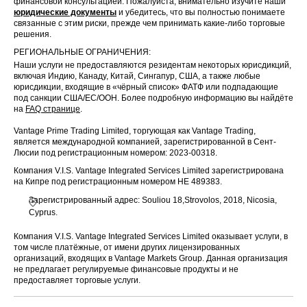
финансовой консультацией. Пожалуйста, внимательно изучите наши
юридические документы
и убедитесь, что вы полностью понимаете
связанные с этим риски, прежде чем принимать какие-либо торговые
решения.
РЕГИОНАЛЬНЫЕ ОГРАНИЧЕНИЯ:
Наши услуги не предоставляются резидентам некоторых юрисдикций,
включая Индию, Канаду, Китай, Сингапур, США, а также любые
юрисдикции, входящие в «чёрный список» ФАТФ или подпадающие
под санкции США/ЕС/ООН. Более подробную информацию вы найдёте
на
FAQ странице
.
Vantage Prime Trading Limited, торгующая как Vantage Trading,
является международной компанией, зарегистрированной в Сент-
Люсии под регистрационным номером: 2023-00318.
Компания V.I.S. Vantage Integrated Services Limited зарегистрирована
на Кипре под регистрационным номером HE 489383.
Зарегистрированный адрес: Souliou 18,Strovolos, 2018, Nicosia,
Cyprus.
Компания V.I.S. Vantage Integrated Services Limited оказывает услуги, в
том числе платёжные, от имени других лицензированных
организаций, входящих в Vantage Markets Group. Данная организация
не предлагает регулируемые финансовые продукты и не
предоставляет торговые услуги.