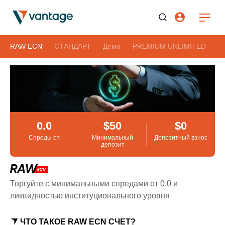
RAW ECN
СТАНДАРТ
Демо
PREMIUM UNLIMITED
0.0
$50
$0
Спреды от
Минимальный
Депозитный взнос
депозит
Торгуйте с минимальными спредами от 0,0 и
ликвидностью институционального уровня
ЧТО ТАКОЕ RAW ECN СЧЕТ?