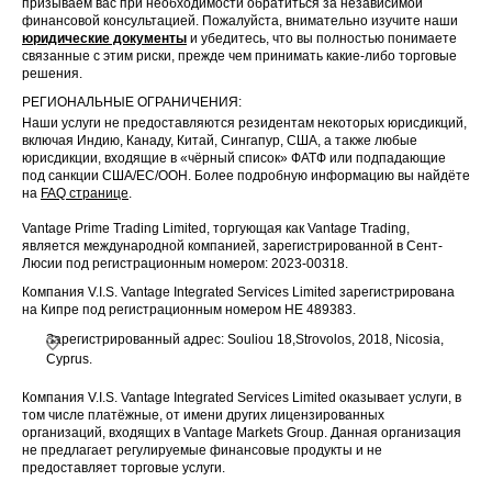
призываем вас при необходимости обратиться за независимой
финансовой консультацией. Пожалуйста, внимательно изучите наши
юридические документы
и убедитесь, что вы полностью понимаете
связанные с этим риски, прежде чем принимать какие-либо торговые
решения.
РЕГИОНАЛЬНЫЕ ОГРАНИЧЕНИЯ:
Наши услуги не предоставляются резидентам некоторых юрисдикций,
включая Индию, Канаду, Китай, Сингапур, США, а также любые
юрисдикции, входящие в «чёрный список» ФАТФ или подпадающие
под санкции США/ЕС/ООН. Более подробную информацию вы найдёте
на
FAQ странице
.
Vantage Prime Trading Limited, торгующая как Vantage Trading,
является международной компанией, зарегистрированной в Сент-
Люсии под регистрационным номером: 2023-00318.
Компания V.I.S. Vantage Integrated Services Limited зарегистрирована
на Кипре под регистрационным номером HE 489383.
Зарегистрированный адрес: Souliou 18,Strovolos, 2018, Nicosia,
Cyprus.
Компания V.I.S. Vantage Integrated Services Limited оказывает услуги, в
том числе платёжные, от имени других лицензированных
организаций, входящих в Vantage Markets Group. Данная организация
не предлагает регулируемые финансовые продукты и не
предоставляет торговые услуги.