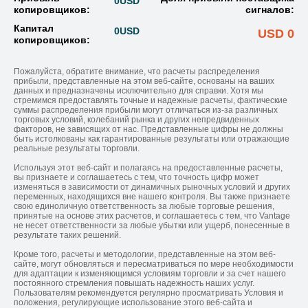
0
USD
копировщиков:
сигналов:
Капитал
0
USD
USD 0
копировщиков:
Пожалуйста, обратите внимание, что расчеты распределения
прибыли, представленные на этом веб-сайте, основаны на ваших
данных и предназначены исключительно для справки. Хотя мы
стремимся предоставлять точные и надежные расчеты, фактические
суммы распределения прибыли могут отличаться из-за различных
торговых условий, колебаний рынка и других непредвиденных
факторов, не зависящих от нас. Представленные цифры не должны
быть истолкованы как гарантированные результаты или отражающие
реальные результаты торговли.
Используя этот веб-сайт и полагаясь на предоставленные расчеты,
вы признаете и соглашаетесь с тем, что точность цифр может
изменяться в зависимости от динамичных рыночных условий и других
переменных, находящихся вне нашего контроля. Вы также признаете
свою единоличную ответственность за любые торговые решения,
принятые на основе этих расчетов, и соглашаетесь с тем, что Vantage
не несет ответственности за любые убытки или ущерб, понесенные в
результате таких решений.
Кроме того, расчеты и методологии, представленные на этом веб-
сайте, могут обновляться и пересматриваться по мере необходимости
для адаптации к изменяющимся условиям торговли и за счет нашего
постоянного стремления повышать надежность наших услуг.
Пользователям рекомендуется регулярно просматривать Условия и
положения, регулирующие использование этого веб-сайта и