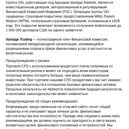
Группа VIG, работающая под брендом Vantage Markets, является
инвестиционным дилером, авторизованным и регулируемым
Финансовой Комиссией Маврикия (FSC). Операции группы VIG
защищены страховым покрытием, предоставленным Willis Towers
Watson (WTW), глобальным страховым брокером, основанным в 1828
году. Это покрытие включает возможность получения компенсации до
1 000 000 долларов США на одного заявителя.
Vantage Trading
— полноправный член Финансовой комиссии,
независимой международной организации, занимающейся
разрешением споров в сфере финансовых услуг, в частности на
валютном рынке.
Предупреждение о рисках:
Торговля CFD с использованием кредитного плеча сопряжена со
значительным риском и может не подходить всем инвесторам,
поскольку можно потерять больше, чем ваши первоначальные
инвестиции. При торговле нашими CFD-продуктами у вас нет никаких
прав или обязательств в отношении базовых финансовых активов.
Прошлые результаты не являются показателем будущих результатов,
а налоговое законодательство может измениться.
Предупреждение об общих рекомендациях:
Информация, представленная на этом веб-сайте, носит общий
характер и не учитывает ваши личные цели, финансовые
обстоятельства или потребности. Прежде чем следовать каким-либо
рекомендациям, вы должны оценить их пригодность в свете ваших
конкретных целей, финансового положения и потребностей. Мы