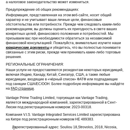
а налоговое законодательство может измениться.
Предупреждение об общих рекомендациях:
Информация, представленная на этом веб-сайте, носит общий
характер и не учитывает ваши личные цели, финансовые
обстоятельства или потребности. Прежде чем следовать каким-либо
рекомендациям, вы должны оценить их пригодность в свете ваших
конкретных целей, финансового положения и потребностей. Мы
призываем вас при необходимости обратиться за независимой
финансовой консультацией. Пожалуйста, внимательно изучите наши
юридические документы
и убедитесь, что вы полностью понимаете
связанные с этим риски, прежде чем принимать какие-либо торговые
решения.
РЕГИОНАЛЬНЫЕ ОГРАНИЧЕНИЯ:
Наши услуги не предоставляются резидентам некоторых юрисдикций,
включая Индию, Канаду, Китай, Сингапур, США, а также любые
юрисдикции, входящие в «чёрный список» ФАТФ или подпадающие
под санкции США/ЕС/ООН. Более подробную информацию вы найдёте
на
FAQ странице
.
Vantage Prime Trading Limited, торгующая как Vantage Trading,
является международной компанией, зарегистрированной в Сент-
Люсии под регистрационным номером: 2023-00318.
Компания V.I.S. Vantage Integrated Services Limited зарегистрирована
на Кипре под регистрационным номером HE 489383.
Зарегистрированный адрес: Souliou 18,Strovolos, 2018, Nicosia,