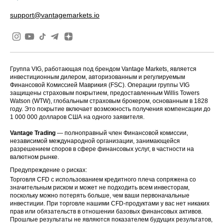
support@vantagemarkets.io
Группа VIG, работающая под брендом Vantage Markets, является
инвестиционным дилером, авторизованным и регулируемым
Финансовой Комиссией Маврикия (FSC). Операции группы VIG
защищены страховым покрытием, предоставленным Willis Towers
Watson (WTW), глобальным страховым брокером, основанным в 1828
году. Это покрытие включает возможность получения компенсации до
1 000 000 долларов США на одного заявителя.
Vantage Trading
— полноправный член Финансовой комиссии,
независимой международной организации, занимающейся
разрешением споров в сфере финансовых услуг, в частности на
валютном рынке.
Предупреждение о рисках:
Торговля CFD с использованием кредитного плеча сопряжена со
значительным риском и может не подходить всем инвесторам,
поскольку можно потерять больше, чем ваши первоначальные
инвестиции. При торговле нашими CFD-продуктами у вас нет никаких
прав или обязательств в отношении базовых финансовых активов.
Прошлые результаты не являются показателем будущих результатов,