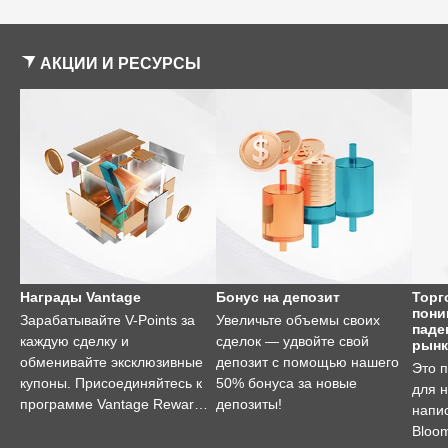
АКЦИИ И РЕСУРСЫ
Награды Vantage
Бонус на депозит
Торг
пони
Зарабатывайте V-Points за
Увеличьте объемы своих
паде
каждую сделку и
сделок — удвойте свой
рынк
обменивайте эксклюзивные
депозит с помощью нашего
Это 
купоны. Присоединяйтесь к
50% бонуса за новые
для 
программе Vantage Rewards
депозиты!
напи
уже сегодня!
Bloo