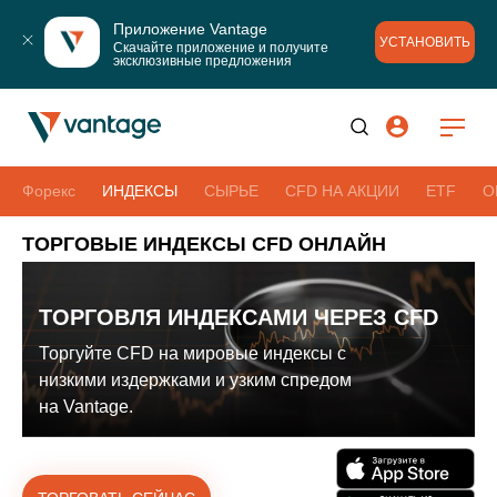
Приложение Vantage
УСТАНОВИТЬ
Скачайте приложение и получите 
эксклюзивные предложения
Форекс
ИНДЕКСЫ
СЫРЬЕ
CFD НА АКЦИИ
ETF
О
ТОРГОВЫЕ ИНДЕКСЫ CFD ОНЛАЙН
ТОРГОВЛЯ ИНДЕКСАМИ ЧЕРЕЗ CFD
Торгуйте CFD на мировые индексы с
низкими издержками и узким спредом
на Vantage.