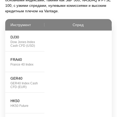
основными индексами, такими как S&P 500, NASDAQ и FTSE
100, с узкими спредами, нулевыми комиссиями и высоким
кредитным плечом на Vantage.
Инструмент
Спред
DJ30
Dow Jones Index
Cash CFD (USD)
FRA40
France 40 Index
GER40
GER40 Index Cash
CFD (EUR)
HK50
HK50 Future