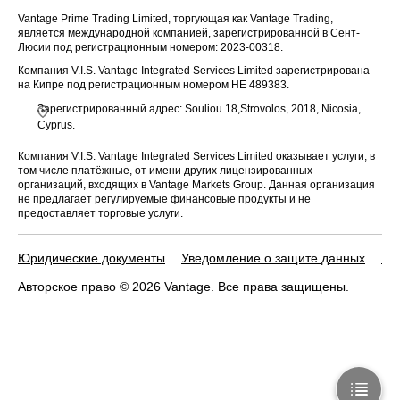
Vantage Prime Trading Limited, торгующая как Vantage Trading,
является международной компанией, зарегистрированной в Сент-
Люсии под регистрационным номером: 2023-00318.
Компания V.I.S. Vantage Integrated Services Limited зарегистрирована
на Кипре под регистрационным номером HE 489383.
Зарегистрированный адрес: Souliou 18,Strovolos, 2018, Nicosia,
Cyprus.
Компания V.I.S. Vantage Integrated Services Limited оказывает услуги, в
том числе платёжные, от имени других лицензированных
организаций, входящих в Vantage Markets Group. Данная организация
не предлагает регулируемые финансовые продукты и не
предоставляет торговые услуги.
Юридические документы
Уведомление о защите данных
По
Авторское право © 2026 Vantage. Все права защищены.