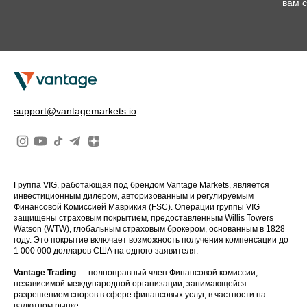
вам с
торго
support@vantagemarkets.io
Группа VIG, работающая под брендом Vantage Markets, является
инвестиционным дилером, авторизованным и регулируемым
Финансовой Комиссией Маврикия (FSC). Операции группы VIG
защищены страховым покрытием, предоставленным Willis Towers
Watson (WTW), глобальным страховым брокером, основанным в 1828
году. Это покрытие включает возможность получения компенсации до
1 000 000 долларов США на одного заявителя.
Vantage Trading
— полноправный член Финансовой комиссии,
независимой международной организации, занимающейся
разрешением споров в сфере финансовых услуг, в частности на
валютном рынке.