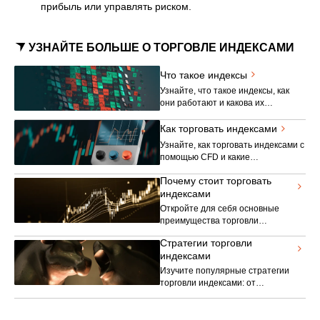
прибыль или управлять риском.
УЗНАЙТЕ БОЛЬШЕ О ТОРГОВЛЕ ИНДЕКСАМИ
Что такое индексы
Узнайте, что такое индексы, как
они работают и какова их
значимость на финансовых рынках
и в трейдинге.
Как торговать индексами
Узнайте, как торговать индексами с
помощью CFD и какие
преимущества может предложить
Почему стоит торговать
торговля индексами.
индексами
Откройте для себя основные
преимущества торговли
индексами, включая
Стратегии торговли
диверсификацию, более низкие
индексами
требования к капиталу и доступ к
более широким рыночным
Изучите популярные стратегии
тенденциям.
торговли индексами: от
следования за трендом и торговли
на прорывах до хеджирования и
ротации секторов.