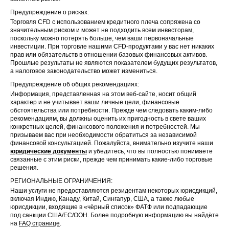
Предупреждение о рисках:
Торговля CFD с использованием кредитного плеча сопряжена со
значительным риском и может не подходить всем инвесторам,
поскольку можно потерять больше, чем ваши первоначальные
инвестиции. При торговле нашими CFD-продуктами у вас нет никаких
прав или обязательств в отношении базовых финансовых активов.
Прошлые результаты не являются показателем будущих результатов,
а налоговое законодательство может измениться.
Предупреждение об общих рекомендациях:
Информация, представленная на этом веб-сайте, носит общий
характер и не учитывает ваши личные цели, финансовые
обстоятельства или потребности. Прежде чем следовать каким-либо
рекомендациям, вы должны оценить их пригодность в свете ваших
конкретных целей, финансового положения и потребностей. Мы
призываем вас при необходимости обратиться за независимой
финансовой консультацией. Пожалуйста, внимательно изучите наши
юридические документы
и убедитесь, что вы полностью понимаете
связанные с этим риски, прежде чем принимать какие-либо торговые
решения.
РЕГИОНАЛЬНЫЕ ОГРАНИЧЕНИЯ:
Наши услуги не предоставляются резидентам некоторых юрисдикций,
включая Индию, Канаду, Китай, Сингапур, США, а также любые
юрисдикции, входящие в «чёрный список» ФАТФ или подпадающие
под санкции США/ЕС/ООН. Более подробную информацию вы найдёте
на
FAQ странице
.