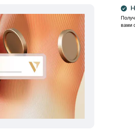
Н
Получ
вами с