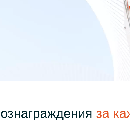
Уведомления
 снятия средств с вашего счета
Торгуйте акциями таких к
TradingView
Оставайтесь в курсе последних
Apple, Tesla и Nvidia
новостей о продуктах
Торгуйте с умом на ведущей мировой
Акции Австралии
платформе для построения графиков
Торгуйте акциями таких к
Копитрейдинг
Commonwealth Bank, BHP 
ПОПУЛЯРНОЕ
Копируйте, торгуйте и зарабатывайте в
Акции ЕС
одно касание
Торгуйте акциями таких к
Heineken, LVMH и Adidas
Демо торговля
Практикуйтесь в торговле и тестируйте
Акции Великобритани
стратегий с помощью виртуальных
Торгуйте акциями таких к
средств
AstraZeneca, Unilever и B
Форекс VPS
Безопасный внешний сервер для
бесперебойной торговли
вознаграждения
за ка