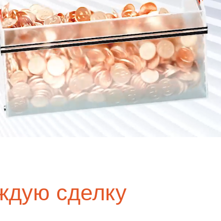
омпаний, как
Зарядитесь торговой энергией
Действуют Условия и положения.
Бонус 0,88% на прибыль
омпаний, как
Внесите депозит и торгуйте, чтобы
и Fortescue
получить бонус до $888 на дневную
прибыль*
Бонус на депозит
омпаний, как
ПОПУЛЯРНОЕ
Откройте больше возможностей с
кредитным бонусом до $30 000*
и
омпаний, как
Кешбэк за CFD на золото 24/7
P
Подключитесь, торгуйте XAUUSD247 и
зарабатывайте кешбэк с
дополнительным бонусом 20% за
торговлю в выходные дни.*
Баллы и бонусы
Получайте по одному баллу за каждые
$10 000 торгового объема по CFD и
обменивайте их на бонусы и призы.*
ждую сделку