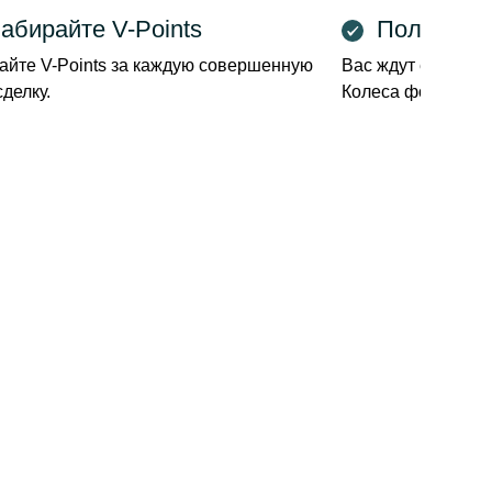
абирайте V-Points
Получите
айте V-Points за каждую совершенную
Вас ждут ежедне
делку.
Колеса фортуны и