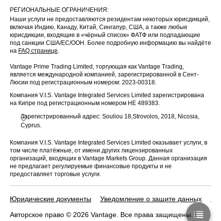
РЕГИОНАЛЬНЫЕ ОГРАНИЧЕНИЯ:
Наши услуги не предоставляются резидентам некоторых юрисдикций,
включая Индию, Канаду, Китай, Сингапур, США, а также любые
юрисдикции, входящие в «чёрный список» ФАТФ или подпадающие
под санкции США/ЕС/ООН. Более подробную информацию вы найдёте
на
FAQ странице
.
Vantage Prime Trading Limited, торгующая как Vantage Trading,
является международной компанией, зарегистрированной в Сент-
Люсии под регистрационным номером: 2023-00318.
Компания V.I.S. Vantage Integrated Services Limited зарегистрирована
на Кипре под регистрационным номером HE 489383.
Зарегистрированный адрес: Souliou 18,Strovolos, 2018, Nicosia,
Cyprus.
Компания V.I.S. Vantage Integrated Services Limited оказывает услуги, в
том числе платёжные, от имени других лицензированных
организаций, входящих в Vantage Markets Group. Данная организация
не предлагает регулируемые финансовые продукты и не
предоставляет торговые услуги.
Юридические документы
Уведомление о защите данных
По
Авторское право © 2026 Vantage. Все права защищены.