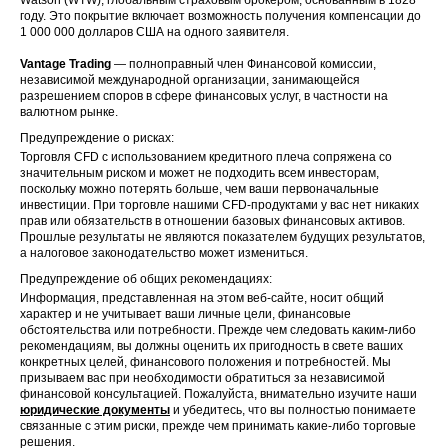
Watson (WTW), глобальным страховым брокером, основанным в 1828
году. Это покрытие включает возможность получения компенсации до
1 000 000 долларов США на одного заявителя.
Vantage Trading
— полноправный член Финансовой комиссии,
независимой международной организации, занимающейся
разрешением споров в сфере финансовых услуг, в частности на
валютном рынке.
Предупреждение о рисках:
Торговля CFD с использованием кредитного плеча сопряжена со
значительным риском и может не подходить всем инвесторам,
поскольку можно потерять больше, чем ваши первоначальные
инвестиции. При торговле нашими CFD-продуктами у вас нет никаких
прав или обязательств в отношении базовых финансовых активов.
Прошлые результаты не являются показателем будущих результатов,
а налоговое законодательство может измениться.
Предупреждение об общих рекомендациях:
Информация, представленная на этом веб-сайте, носит общий
характер и не учитывает ваши личные цели, финансовые
обстоятельства или потребности. Прежде чем следовать каким-либо
рекомендациям, вы должны оценить их пригодность в свете ваших
конкретных целей, финансового положения и потребностей. Мы
призываем вас при необходимости обратиться за независимой
финансовой консультацией. Пожалуйста, внимательно изучите наши
юридические документы
и убедитесь, что вы полностью понимаете
связанные с этим риски, прежде чем принимать какие-либо торговые
решения.