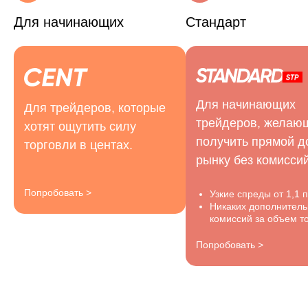
Для начинающих
Стандарт
Для начинающих
Для трейдеров, которые
трейдеров, желаю
хотят ощутить силу
получить прямой д
торговли в центах.
рынку без комиссий
Попробовать >
Узкие спреды от 1,1 
Никаких дополнител
комиссий за объем то
Попробовать >