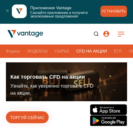
Приложение Vantage
УСТАНОВИТЬ
Скачайте приложение и получите 
эксклюзивные предложения
Форекс
ИНДЕКСЫ
СЫРЬЕ
CFD НА АКЦИИ
ETF
О
Как торговать CFD на акции
Узнайте, как уверенно торговать CFD
на акции.
ТОРГУЙ СЕЙЧАС