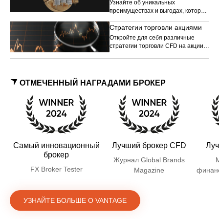
Узнайте об уникальных
преимуществах и выгодах, которые
может предложить торговля
Стратегии торговли акциями
акциями, и о том, почему
фондовый рынок так
Откройте для себя различные
привлекателен для
стратегии торговли CFD на акции,
инвестиционного сообщества.
которые помогут вам улучшить
свои торговые навыки.
ОТМЕЧЕННЫЙ НАГРАДАМИ БРОКЕР
Самый инновационный
Лучший брокер CFD
Луч
брокер
Журнал Global Brands
FX Broker Tester
Magazine
финан
УЗНАЙТЕ БОЛЬШЕ О VANTAGE