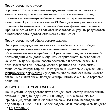
Предупреждение о рисках:
Торговля CFD с использованием кредитного плеча сопряжена со
значительным риском и может не подходить всем инвесторам,
поскольку можно потерять больше, чем ваши первоначальные
инвестиции. При торговле нашими CFD-продуктами у вас нет никаких
прав или обязательств в отношении базовых финансовых активов.
Прошлые результаты не являются показателем будущих результатов,
а налоговое законодательство может измениться.
Предупреждение об общих рекомендациях:
Информация, представленная на этом веб-сайте, носит общий
характер и не учитывает ваши личные цели, финансовые
обстоятельства или потребности. Прежде чем следовать каким-либо
рекомендациям, вы должны оценить их пригодность в свете ваших
конкретных целей, финансового положения и потребностей. Мы
призываем вас при необходимости обратиться за независимой
финансовой консультацией. Пожалуйста, внимательно изучите наши
юридические документы
и убедитесь, что вы полностью понимаете
связанные с этим риски, прежде чем принимать какие-либо торговые
решения.
РЕГИОНАЛЬНЫЕ ОГРАНИЧЕНИЯ:
Наши услуги не предоставляются резидентам некоторых юрисдикций,
включая Индию, Канаду, Китай, Сингапур, США, а также любые
юрисдикции, входящие в «чёрный список» ФАТФ или подпадающие
под санкции США/ЕС/ООН. Более подробную информацию вы найдёте
на
FAQ странице
.