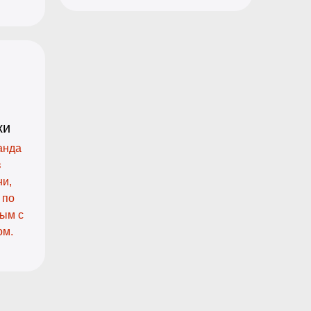
ки
анда
в
ни,
 по
ным с
ом.