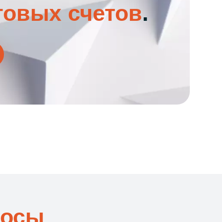
говых счетов
.
росы