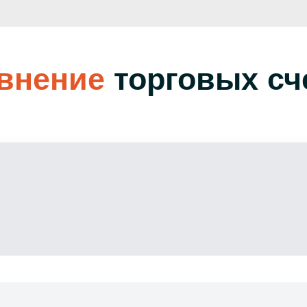
внение
торговых сч
Популярный
Узкие спреды и
Торгов
низкие комиссии
коми
0.0
1.
пипс
$ 50
$ 
От $3.00
$