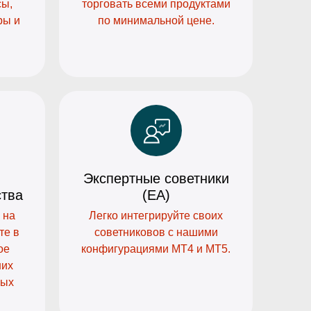
сы,
торговать всеми продуктами
ры и
по минимальной цене.
Экспертные советники
ства
(EA)
 на
Легко интегрируйте своих
те в
советниковов с нашими
ое
конфигурациями MT4 и MT5.
ших
вых