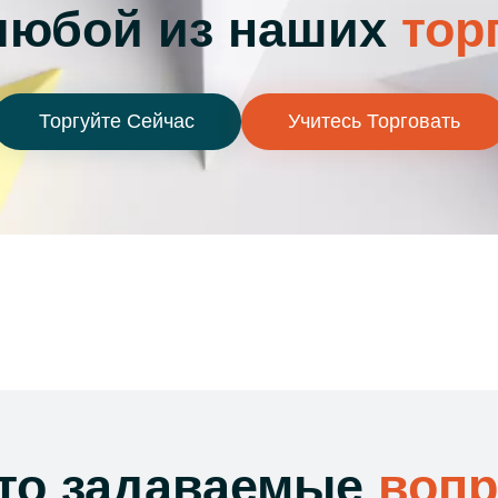
любой из наших
тор
Торгуйте Сейчас
Учитесь Торговать
то задаваемые
воп