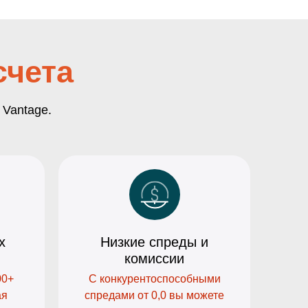
счета
 Vantage.
х
Низкие спреды и
комиссии
00+
С конкурентоспособными
ая
спредами от 0,0 вы можете