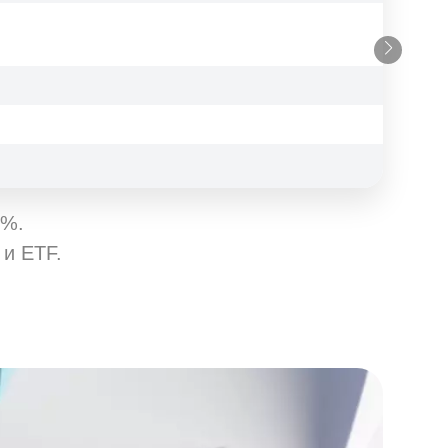
иентам, кто
т требованиям
ания типа счета
иентам, кто
т требованиям
0%.
 и ETF.