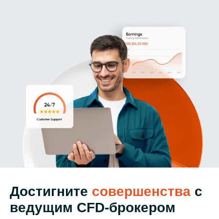
Достигните
совершенства
с
ведущим CFD-брокером