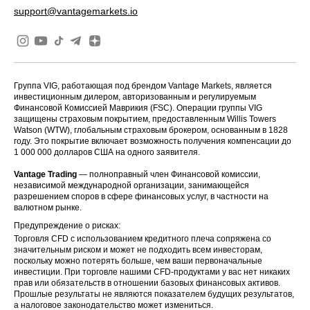
support@vantagemarkets.io
Группа VIG, работающая под брендом Vantage Markets, является
инвестиционным дилером, авторизованным и регулируемым
Финансовой Комиссией Маврикия (FSC). Операции группы VIG
защищены страховым покрытием, предоставленным Willis Towers
Watson (WTW), глобальным страховым брокером, основанным в 1828
году. Это покрытие включает возможность получения компенсации до
1 000 000 долларов США на одного заявителя.
Vantage Trading
— полноправный член Финансовой комиссии,
независимой международной организации, занимающейся
разрешением споров в сфере финансовых услуг, в частности на
валютном рынке.
Предупреждение о рисках:
Торговля CFD с использованием кредитного плеча сопряжена со
значительным риском и может не подходить всем инвесторам,
поскольку можно потерять больше, чем ваши первоначальные
инвестиции. При торговле нашими CFD-продуктами у вас нет никаких
прав или обязательств в отношении базовых финансовых активов.
Прошлые результаты не являются показателем будущих результатов,
а налоговое законодательство может измениться.