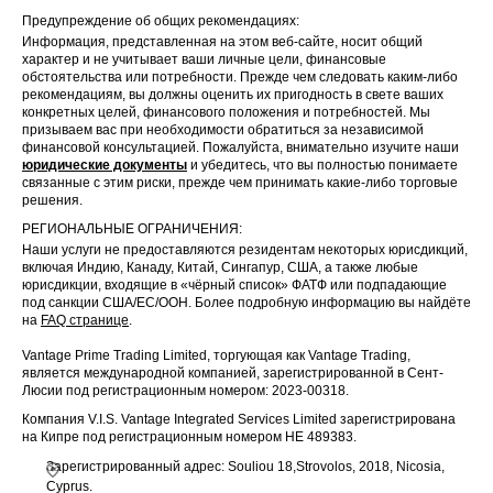
Предупреждение об общих рекомендациях:
Информация, представленная на этом веб-сайте, носит общий
характер и не учитывает ваши личные цели, финансовые
обстоятельства или потребности. Прежде чем следовать каким-либо
рекомендациям, вы должны оценить их пригодность в свете ваших
конкретных целей, финансового положения и потребностей. Мы
призываем вас при необходимости обратиться за независимой
финансовой консультацией. Пожалуйста, внимательно изучите наши
юридические документы
и убедитесь, что вы полностью понимаете
связанные с этим риски, прежде чем принимать какие-либо торговые
решения.
РЕГИОНАЛЬНЫЕ ОГРАНИЧЕНИЯ:
Наши услуги не предоставляются резидентам некоторых юрисдикций,
включая Индию, Канаду, Китай, Сингапур, США, а также любые
юрисдикции, входящие в «чёрный список» ФАТФ или подпадающие
под санкции США/ЕС/ООН. Более подробную информацию вы найдёте
на
FAQ странице
.
Vantage Prime Trading Limited, торгующая как Vantage Trading,
является международной компанией, зарегистрированной в Сент-
Люсии под регистрационным номером: 2023-00318.
Компания V.I.S. Vantage Integrated Services Limited зарегистрирована
на Кипре под регистрационным номером HE 489383.
Зарегистрированный адрес: Souliou 18,Strovolos, 2018, Nicosia,
Cyprus.