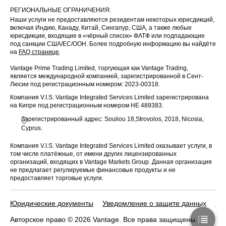
РЕГИОНАЛЬНЫЕ ОГРАНИЧЕНИЯ:
Наши услуги не предоставляются резидентам некоторых юрисдикций,
включая Индию, Канаду, Китай, Сингапур, США, а также любые
юрисдикции, входящие в «чёрный список» ФАТФ или подпадающие
под санкции США/ЕС/ООН. Более подробную информацию вы найдёте
на
FAQ странице
.
Vantage Prime Trading Limited, торгующая как Vantage Trading,
является международной компанией, зарегистрированной в Сент-
Люсии под регистрационным номером: 2023-00318.
Компания V.I.S. Vantage Integrated Services Limited зарегистрирована
на Кипре под регистрационным номером HE 489383.
Зарегистрированный адрес: Souliou 18,Strovolos, 2018, Nicosia,
Cyprus.
Компания V.I.S. Vantage Integrated Services Limited оказывает услуги, в
том числе платёжные, от имени других лицензированных
организаций, входящих в Vantage Markets Group. Данная организация
не предлагает регулируемые финансовые продукты и не
предоставляет торговые услуги.
Юридические документы
Уведомление о защите данных
По
Авторское право © 2026 Vantage. Все права защищены.