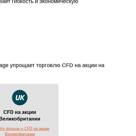
вает гибкость и экономическую
age упрощает торговлю CFD на акции на
CFD на акции
Великобритании
йте больше о CFD на акции
Великобритании