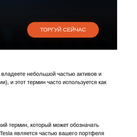
омпаний, как
омпаний, как
и Fortescue
ТОРГУЙ СЕЙЧАС
омпаний, как
и
омпаний, как
P
, владеете небольшой частью активов и
), и этот термин часто используется как
окий термин, который может обозначать
 Tesla является частью вашего портфеля