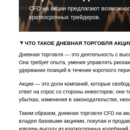
и
CFD на акции предлагают возможнос
краткосрочных трейдеров.
ЧТО ТАКОЕ ДНЕВНАЯ ТОРГОВЛЯ АКЦ
Дневная торговля — это деятельность с выс
Она требует опыта, умения управлять рискам
удержании позиций в течение короткого перио
Акции — это доли компаний, которые свобод
ответ на спрос со стороны инвесторов; они т
убытках, изменения в законодательстве, не
Таким образом, дневная торговля CFD на ак
владея базовыми акциями, покупая и продава
извлечь выгоду из краткосрочных колебаний