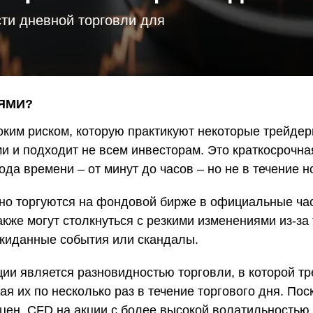
Уведомления
 снятия средств с вашего счета
Торгуйте акциями таких к
TradingView
Оставайтесь в курсе последних
Apple, Tesla и Nvidia
ти дневной торговли для
новостей о продуктах
Торгуйте с умом на ведущей мировой
Акции Австралии
платформе для построения графиков
Торгуйте акциями таких к
Копитрейдинг
Commonwealth Bank, BHP 
ПОПУЛЯРНОЕ
Копируйте, торгуйте и зарабатывайте в
Акции ЕС
одно касание
Торгуйте акциями таких к
ИЯМИ?
Heineken, LVMH и Adidas
Демо торговля
Практикуйтесь в торговле и тестируйте
Акции Великобритани
стратегий с помощью виртуальных
оким риском, которую практикуют некоторые трейде
Торгуйте акциями таких к
средств
и и подходит не всем инвесторам. Это краткосрочна
AstraZeneca, Unilever и B
Форекс VPS
да времени – от минут до часов – но не в течение н
Безопасный внешний сервер для
бесперебойной торговли
но торгуются на фондовой бирже в официальные часы
акже могут столкнуться с резкими изменениями из-за
ожиданные события или скандалы.
ции является разновидностью торговли, в которой т
я их по несколько раз в течение торгового дня. По
 цен, CFD на акции с более высокой волатильностью