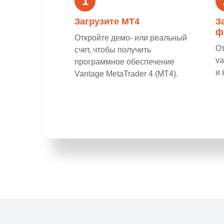
1
Загрузите MT4
З
ф
Откройте
демо-
или
реальный
О
счет, чтобы получить
va
программное обеспечение
и 
Vantage MetaTrader 4 (MT4).