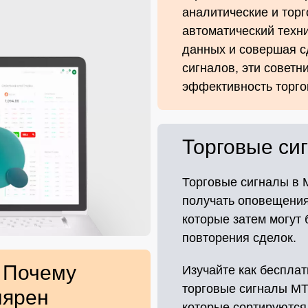
аналитические и тор
автоматический техн
данных и совершая с
сигналов, эти советн
эффективность торго
Торговые си
Торговые сигналы в 
получать оповещения
которые затем могут
повторения сделок.
– Почему
Изучайте как бесплат
торговые сигналы MT
лярен
которые сортируются 