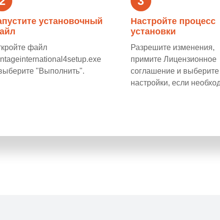
2
3
апустите установочный
Настройте процесс
айл
установки
ткройте файл
Разрешите изменения,
ntageinternational4setup.exe
примите Лицензионное
выберите "Выполнить".
соглашение и выберите
настройки, если необхо