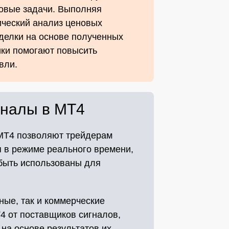
говые задачи. Выполняя
ический анализ ценовых
делки на основе полученных
ики помогают повысить
вли.
гналы в MT4
MT4 позволяют трейдерам
 в режиме реального времени,
 быть использованы для
ные, так и коммерческие
4 от поставщиков сигналов,
на основе результатов их