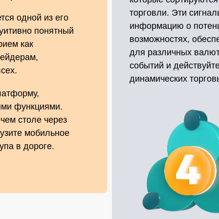
торговли. Эти сигна
ся одной из его
информацию о потен
уитивно понятный
возможностях, обесп
рием как
для различных валют
рейдерам,
событий и действуйт
сех.
динамических торгов
латформу,
ыми функциями.
чем столе через
рузите мобильное
упа в дороге.