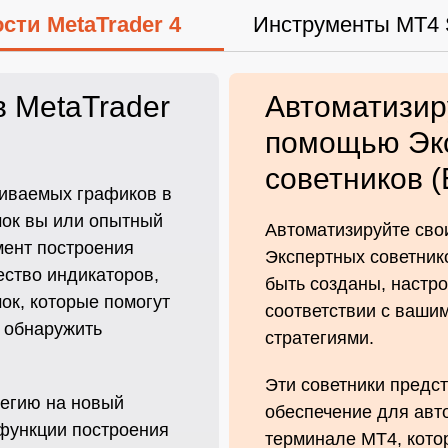
сти MetaTrader 4
Инструменты MT4 
 MetaTrader
Автоматизир
помощью Эк
советников (
аиваемых графиков в
чок вы или опытный
Автоматизируйте сво
мент построения
Экспертных советнико
ство индикаторов,
быть созданы, настр
ок, которые помогут
соответствии с ваши
 обнаружить
стратегиями.
Эти советники предс
тегию на новый
обеспечение для авт
функции построения
терминале MT4, кото