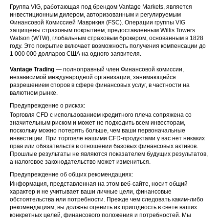
Группа VIG, работающая под брендом Vantage Markets, является
инвестиционным дилером, авторизованным и регулируемым
Финансовой Комиссией Маврикия (FSC). Операции группы VIG
защищены страховым покрытием, предоставленным Willis Towers
Watson (WTW), глобальным страховым брокером, основанным в 1828
году. Это покрытие включает возможность получения компенсации до
1 000 000 долларов США на одного заявителя.
Vantage Trading
— полноправный член Финансовой комиссии,
независимой международной организации, занимающейся
разрешением споров в сфере финансовых услуг, в частности на
валютном рынке.
Предупреждение о рисках:
Торговля CFD с использованием кредитного плеча сопряжена со
значительным риском и может не подходить всем инвесторам,
поскольку можно потерять больше, чем ваши первоначальные
инвестиции. При торговле нашими CFD-продуктами у вас нет никаких
прав или обязательств в отношении базовых финансовых активов.
Прошлые результаты не являются показателем будущих результатов,
а налоговое законодательство может измениться.
Предупреждение об общих рекомендациях:
Информация, представленная на этом веб-сайте, носит общий
характер и не учитывает ваши личные цели, финансовые
обстоятельства или потребности. Прежде чем следовать каким-либо
рекомендациям, вы должны оценить их пригодность в свете ваших
конкретных целей, финансового положения и потребностей. Мы