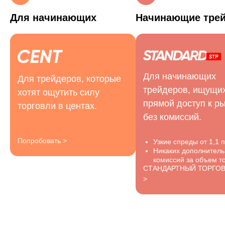
Для начинающих
Начинающие тре
Для начинающих
Для трейдеров, которые
трейдеров, ищущи
хотят ощутить силу
прямой доступ к р
торговли в центах.
без комиссий.
Попробовать >
Узкие спреды от 1,1 п
Никаких дополнител
комиссий за объем то
СТАНДАРТНЫЙ ТОРГО
>