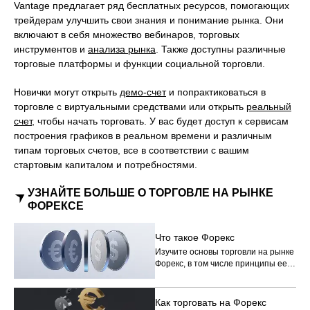
Vantage предлагает ряд бесплатных ресурсов, помогающих
трейдерам улучшить свои знания и понимание рынка. Они
включают в себя множество вебинаров, торговых
инструментов и
анализа рынка
. Также доступны различные
торговые платформы и функции социальной торговли.
Новички могут открыть
демо-счет
и попрактиковаться в
торговле с виртуальными средствами или открыть
реальный
счет
, чтобы начать торговать. У вас будет доступ к сервисам
построения графиков в реальном времени и различным
типам торговых счетов, все в соответствии с вашим
стартовым капиталом и потребностями.
УЗНАЙТЕ БОЛЬШЕ О ТОРГОВЛЕ НА РЫНКЕ
ФОРЕКСЕ
Что такое Форекс
Изучите основы торговли на рынке
Форекс, в том числе принципы ее
работы и причины популярности
этого рынка среди трейдеров по
всему миру.
Как торговать на Форекс