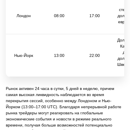
Ф
стерл
Лондон
08:00
17:00
долла
евро/
С
Долла
Кана
дол
Нью-Йорк
13:00
22:00
долла
Швейц
фр
Рынок активен 24 часа в сутки, 5 дней в неделю, причем
самая высокая ликвидность наблюдается во время
перекрытия сессий, особенно между Лондоном и Нью-
Йорком (13:00–17:00 UTC). Благодаря непрерывной работе
рынка трейдеры могут реагировать на глобальные
экономические события и новости в режиме реального
времени, получая больше возможностей потенциально