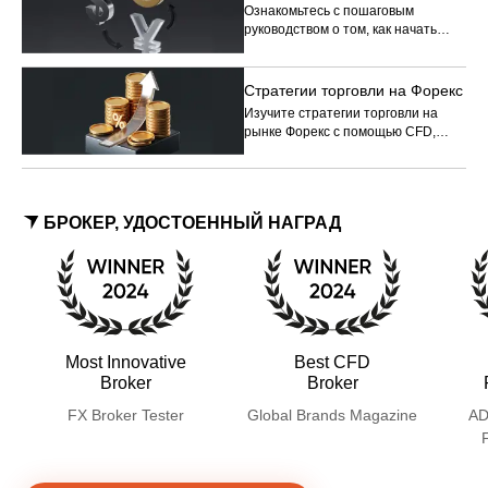
Ознакомьтесь с пошаговым
руководством о том, как начать
торговать на рынке Форекс с
помощью CFD, от открытия счета
до совершения первой сделки.
Стратегии торговли на Форекс
Изучите стратегии торговли на
рынке Форекс с помощью CFD,
которые помогут вам
ориентироваться в потенциальных
рыночных возможностях и
одновременно управлять рисками.
БРОКЕР, УДОСТОЕННЫЙ НАГРАД
Most Innovative
Best CFD
Broker
Broker
FX Broker Tester
Global Brands Magazine
AD