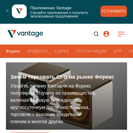
Приложение Vantage
УСТАНОВИТЬ
Скачайте приложение и получите 
эксклюзивные предложения
Форекс
ИНДЕКСЫ
СЫРЬЕ
CFD НА АКЦИИ
ETF
О
Зачем торговать CFD на рынке Форекс
Узнайте, почему торговля на Форекс
популярна. Изучите ее преимущества,
включая высокую ликвидность,
круглосуточную доступность рынка,
торговлю с высоким кредитным
плечом и многое другое.