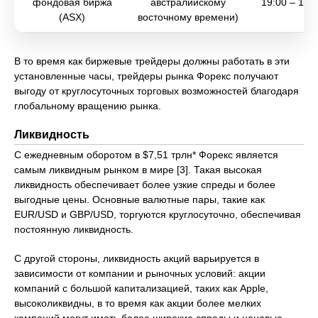
фондовая биржа
австралийскому
19:00 – 1:0
(ASX)
восточному времени)
В то время как биржевые трейдеры должны работать в эти
установленные часы, трейдеры рынка Форекс получают
выгоду от круглосуточных торговых возможностей благодаря
глобальному вращению рынка.
Ликвидность
С ежедневным оборотом в $7,51 трлн* Форекс является
самым ликвидным рынком в мире [3]. Такая высокая
ликвидность обеспечивает более узкие спреды и более
выгодные цены. Основные валютные пары, такие как
EUR/USD и GBP/USD, торгуются круглосуточно, обеспечивая
постоянную ликвидность.
С другой стороны, ликвидность акций варьируется в
зависимости от компании и рыночных условий: акции
компаний с большой капитализацией, таких как Apple,
высоколиквидны, в то время как акции более мелких