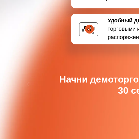
Удобный д
торговыми 
распоряжен
Начни демоторго
30 с