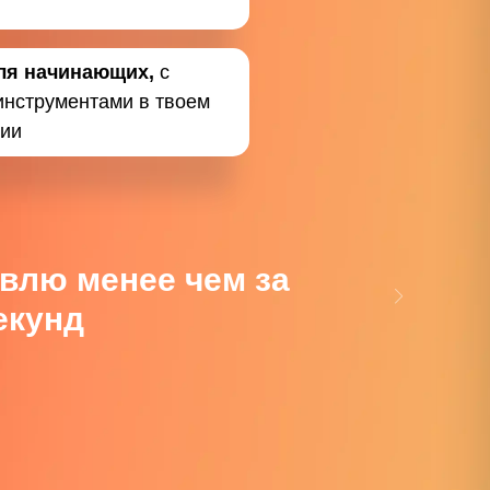
ля начинающих,
с
инструментами в твоем
ии
влю менее чем за
екунд