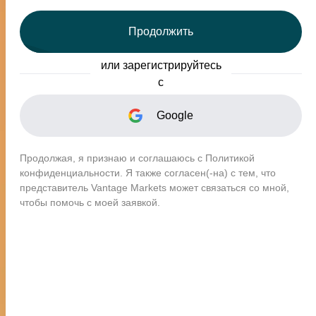
Продолжить
Лучшие в своем классе -
или зарегистрируйтесь
Лучши
Социальный копитрейдинг
с
Google
Продолжая, я признаю и соглашаюсь с Политикой
конфиденциальности. Я также согласен(-на) с тем, что
Всемирно признанны
представитель Vantage Markets может связаться со мной,
чтобы помочь с моей заявкой.