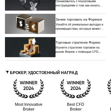
Ознакомьтесь с пошаговыми
инструкциями о том, как начать
торговать на Форексе с помощью
CFD, от открытия счета до
совершения первой сделки.
Зачем торговать на Форексе
Узнайте об уникальных выгодах и
преимуществах, которые может
предложить торговля на Форексе, и
почему любому серьезному
трейдеру следует обратить
Торговые стратегии Форекс
внимание на этот динамичный
Изучите стратегии торговли на
рынок.
рынке Форекс с помощью CFD,
которые помогут вам
ориентироваться в потенциальных
рыночных возможностях и
одновременно управлять рисками.
БРОКЕР, УДОСТОЕННЫЙ НАГРАД
Most Innovative
Best CFD
Broker
Broker