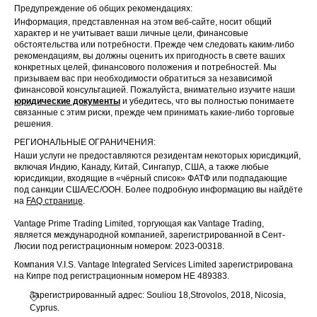
Предупреждение об общих рекомендациях:
Информация, представленная на этом веб-сайте, носит общий
характер и не учитывает ваши личные цели, финансовые
обстоятельства или потребности. Прежде чем следовать каким-либо
рекомендациям, вы должны оценить их пригодность в свете ваших
конкретных целей, финансового положения и потребностей. Мы
призываем вас при необходимости обратиться за независимой
финансовой консультацией. Пожалуйста, внимательно изучите наши
юридические документы
и убедитесь, что вы полностью понимаете
связанные с этим риски, прежде чем принимать какие-либо торговые
решения.
РЕГИОНАЛЬНЫЕ ОГРАНИЧЕНИЯ:
Наши услуги не предоставляются резидентам некоторых юрисдикций,
включая Индию, Канаду, Китай, Сингапур, США, а также любые
юрисдикции, входящие в «чёрный список» ФАТФ или подпадающие
под санкции США/ЕС/ООН. Более подробную информацию вы найдёте
на
FAQ странице
.
Vantage Prime Trading Limited, торгующая как Vantage Trading,
является международной компанией, зарегистрированной в Сент-
Люсии под регистрационным номером: 2023-00318.
Компания V.I.S. Vantage Integrated Services Limited зарегистрирована
на Кипре под регистрационным номером HE 489383.
Зарегистрированный адрес: Souliou 18,Strovolos, 2018, Nicosia,
Cyprus.