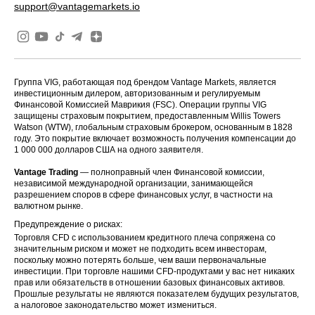
support@vantagemarkets.io
Группа VIG, работающая под брендом Vantage Markets, является
инвестиционным дилером, авторизованным и регулируемым
Финансовой Комиссией Маврикия (FSC). Операции группы VIG
защищены страховым покрытием, предоставленным Willis Towers
Watson (WTW), глобальным страховым брокером, основанным в 1828
году. Это покрытие включает возможность получения компенсации до
1 000 000 долларов США на одного заявителя.
Vantage Trading
— полноправный член Финансовой комиссии,
независимой международной организации, занимающейся
разрешением споров в сфере финансовых услуг, в частности на
валютном рынке.
Предупреждение о рисках:
Торговля CFD с использованием кредитного плеча сопряжена со
значительным риском и может не подходить всем инвесторам,
поскольку можно потерять больше, чем ваши первоначальные
инвестиции. При торговле нашими CFD-продуктами у вас нет никаких
прав или обязательств в отношении базовых финансовых активов.
Прошлые результаты не являются показателем будущих результатов,
а налоговое законодательство может измениться.