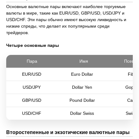
Основные валютные пары включают наиболее торгуемые
валюты в мире, такие как EUR/USD, GBP/USD, USD/JPY и
USD/CHF. Эти пары обычно имеют высокую ликвидность и
низкие спреды, что делает их популярными среди
трейдеров.
Четыре основные пары
Пара
Имя
Псевд
EUR/USD
Euro Dollar
Fiber
USD/JPY
Dollar Yen
Gophe
GBP/USD
Pound Dollar
Cable
USD/CHF
Dollar Swiss
Swissi
Второстепенные и экзотические валютные пары