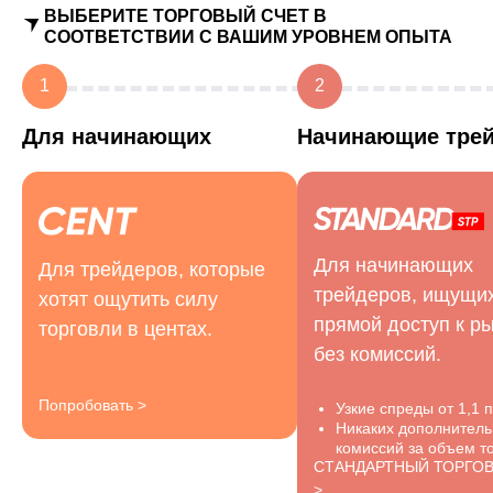
ВЫБЕРИТЕ ТОРГОВЫЙ СЧЕТ В
СООТВЕТСТВИИ С ВАШИМ УРОВНЕМ ОПЫТА
1
2
Для начинающих
Начинающие тре
Для начинающих
Для трейдеров, которые
трейдеров, ищущи
хотят ощутить силу
прямой доступ к р
торговли в центах.
без комиссий.
Попробовать >
Узкие спреды от 1,1 п
Никаких дополнител
комиссий за объем то
СТАНДАРТНЫЙ ТОРГО
>