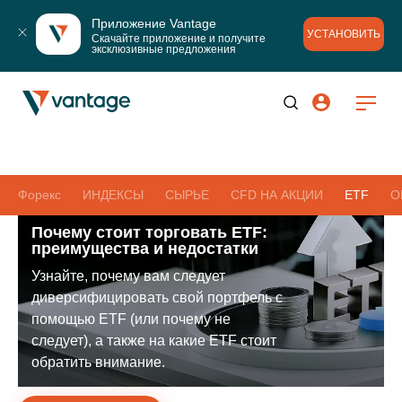
Приложение Vantage
УСТАНОВИТЬ
Скачайте приложение и получите 
эксклюзивные предложения
Форекс
ИНДЕКСЫ
СЫРЬЕ
CFD НА АКЦИИ
ETF
О
Почему стоит торговать ETF:
преимущества и недостатки
Узнайте, почему вам следует
диверсифицировать свой портфель с
помощью ETF (или почему не
следует), а также на какие ETF стоит
обратить внимание.