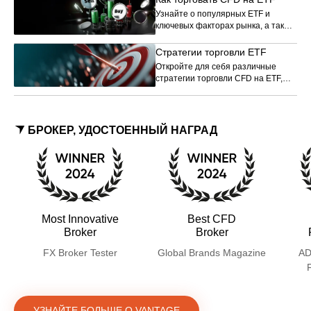
Узнайте о популярных ETF и
ключевых факторах рынка, а также
о том, как торговать CFD на ETF.
Стратегии торговли ETF
Откройте для себя различные
стратегии торговли CFD на ETF,
которые помогут вам улучшить
свои торговые навыки.
БРОКЕР, УДОСТОЕННЫЙ НАГРАД
Most Innovative
Best CFD
Broker
Broker
FX Broker Tester
Global Brands Magazine
AD
УЗНАЙТЕ БОЛЬШЕ О VANTAGE