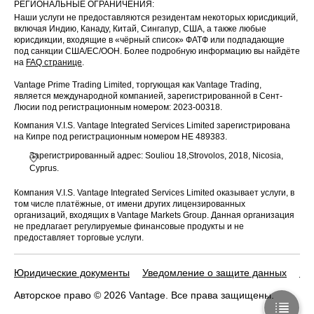
РЕГИОНАЛЬНЫЕ ОГРАНИЧЕНИЯ:
Наши услуги не предоставляются резидентам некоторых юрисдикций,
включая Индию, Канаду, Китай, Сингапур, США, а также любые
юрисдикции, входящие в «чёрный список» ФАТФ или подпадающие
под санкции США/ЕС/ООН. Более подробную информацию вы найдёте
на
FAQ странице
.
Vantage Prime Trading Limited, торгующая как Vantage Trading,
является международной компанией, зарегистрированной в Сент-
Люсии под регистрационным номером: 2023-00318.
Компания V.I.S. Vantage Integrated Services Limited зарегистрирована
на Кипре под регистрационным номером HE 489383.
Зарегистрированный адрес: Souliou 18,Strovolos, 2018, Nicosia,
Cyprus.
Компания V.I.S. Vantage Integrated Services Limited оказывает услуги, в
том числе платёжные, от имени других лицензированных
организаций, входящих в Vantage Markets Group. Данная организация
не предлагает регулируемые финансовые продукты и не
предоставляет торговые услуги.
Юридические документы
Уведомление о защите данных
По
Авторское право © 2026 Vantage. Все права защищены.