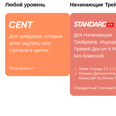
Любой уровень
Начинающие Тре
Для Начинающих
Для трейдеров, которые
Трейдеров, Ищущи
хотят ощутить силу
Прямой Доступ К Р
торговли в центах.
Без Комиссий.
Попробовать >
Узкие Спреды От 1,1 
Никаких Дополнител
Комиссий За Объем Т
Стандартный Торговый 