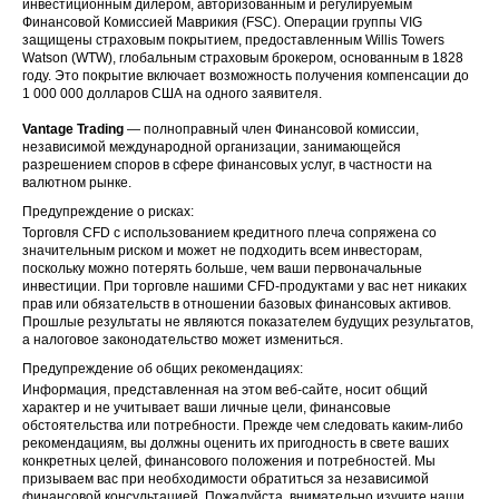
инвестиционным дилером, авторизованным и регулируемым
Финансовой Комиссией Маврикия (FSC). Операции группы VIG
защищены страховым покрытием, предоставленным Willis Towers
Watson (WTW), глобальным страховым брокером, основанным в 1828
году. Это покрытие включает возможность получения компенсации до
1 000 000 долларов США на одного заявителя.
Vantage Trading
— полноправный член Финансовой комиссии,
независимой международной организации, занимающейся
разрешением споров в сфере финансовых услуг, в частности на
валютном рынке.
Предупреждение о рисках:
Торговля CFD с использованием кредитного плеча сопряжена со
значительным риском и может не подходить всем инвесторам,
поскольку можно потерять больше, чем ваши первоначальные
инвестиции. При торговле нашими CFD-продуктами у вас нет никаких
прав или обязательств в отношении базовых финансовых активов.
Прошлые результаты не являются показателем будущих результатов,
а налоговое законодательство может измениться.
Предупреждение об общих рекомендациях:
Информация, представленная на этом веб-сайте, носит общий
характер и не учитывает ваши личные цели, финансовые
обстоятельства или потребности. Прежде чем следовать каким-либо
рекомендациям, вы должны оценить их пригодность в свете ваших
конкретных целей, финансового положения и потребностей. Мы
призываем вас при необходимости обратиться за независимой
финансовой консультацией. Пожалуйста, внимательно изучите наши