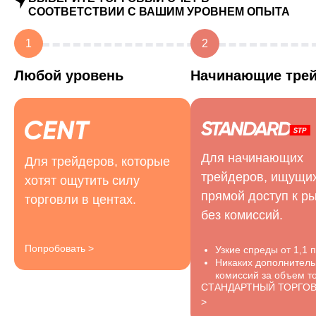
СООТВЕТСТВИИ С ВАШИМ УРОВНЕМ ОПЫТА
1
2
Любой уровень
Начинающие тре
Для начинающих
Для трейдеров, которые
трейдеров, ищущи
хотят ощутить силу
прямой доступ к р
торговли в центах.
без комиссий.
Попробовать >
Узкие спреды от 1,1 п
Никаких дополнител
комиссий за объем то
СТАНДАРТНЫЙ ТОРГО
>