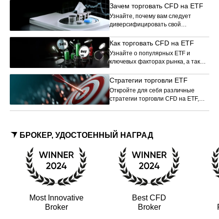
Зачем торговать CFD на ETF
Узнайте, почему вам следует
диверсифицировать свой
портфель с помощью ETF, и на
какие ETF стоит обратить
Как торговать CFD на ETF
внимание.
Узнайте о популярных ETF и
ключевых факторах рынка, а также
о том, как торговать CFD на ETF.
Стратегии торговли ETF
Откройте для себя различные
стратегии торговли CFD на ETF,
которые помогут вам улучшить
свои торговые навыки.
БРОКЕР, УДОСТОЕННЫЙ НАГРАД
Most Innovative
Best CFD
Broker
Broker