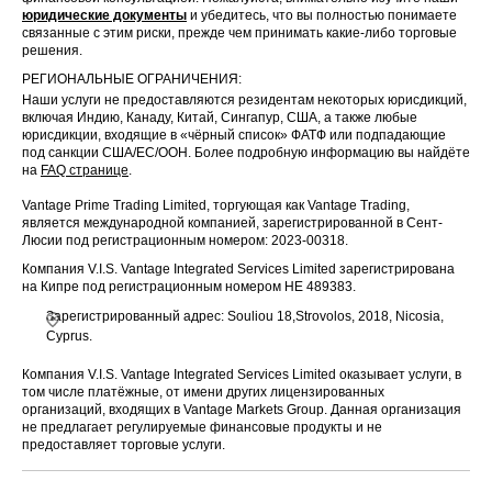
юридические документы
и убедитесь, что вы полностью понимаете
связанные с этим риски, прежде чем принимать какие-либо торговые
решения.
РЕГИОНАЛЬНЫЕ ОГРАНИЧЕНИЯ:
Наши услуги не предоставляются резидентам некоторых юрисдикций,
включая Индию, Канаду, Китай, Сингапур, США, а также любые
юрисдикции, входящие в «чёрный список» ФАТФ или подпадающие
под санкции США/ЕС/ООН. Более подробную информацию вы найдёте
на
FAQ странице
.
Vantage Prime Trading Limited, торгующая как Vantage Trading,
является международной компанией, зарегистрированной в Сент-
Люсии под регистрационным номером: 2023-00318.
Компания V.I.S. Vantage Integrated Services Limited зарегистрирована
на Кипре под регистрационным номером HE 489383.
Зарегистрированный адрес: Souliou 18,Strovolos, 2018, Nicosia,
Cyprus.
Компания V.I.S. Vantage Integrated Services Limited оказывает услуги, в
том числе платёжные, от имени других лицензированных
организаций, входящих в Vantage Markets Group. Данная организация
не предлагает регулируемые финансовые продукты и не
предоставляет торговые услуги.