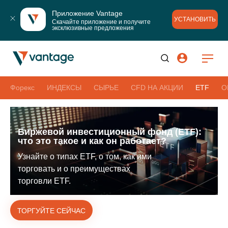
Приложение Vantage
УСТАНОВИТЬ
Скачайте приложение и получите 
эксклюзивные предложения
Форекс
ИНДЕКСЫ
СЫРЬЕ
CFD НА АКЦИИ
ETF
О
Биржевой инвестиционный фонд (ETF):
что это такое и как он работает?
Узнайте о типах ETF, о том, как ими
торговать и о преимуществах
торговли ETF.
ТОРГУЙТЕ СЕЙЧАС