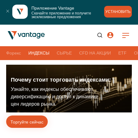
Приложение Vantage
УСТАНОВИТЬ
Скачайте приложение и получите 
эксклюзивные предложения
Форекс
ИНДЕКСЫ
СЫРЬЕ
CFD НА АКЦИИ
ETF
О
Почему стоит торговать индексами:
Узнайте, как индексы обеспечивают
диверсификацию и доступ к динамике
цен лидеров рынка.
Торгуйте сейчас