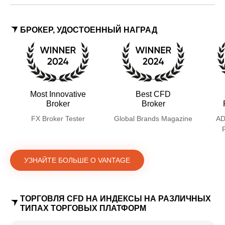
следования за трендом и торговли
на прорывах до хеджирования и
ротации секторов.
БРОКЕР, УДОСТОЕННЫЙ НАГРАД
Most Innovative
Best CFD
Broker
Broker
FX Broker Tester
Global Brands Magazine
AD
УЗНАЙТЕ БОЛЬШЕ О VANTAGE
ТОРГОВЛЯ CFD НА ИНДЕКСЫ НА РАЗЛИЧНЫХ
ТИПАХ ТОРГОВЫХ ПЛАТФОРМ