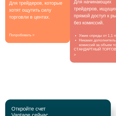
Для начинающих
Для трейдеров, которые
трейдеров, ищущи
хотят ощутить силу
прямой доступ к р
торговли в центах.
без комиссий.
Попробовать >
Узкие спреды от 1,1 п
Никаких дополнител
комиссий за объем то
СТАНДАРТНЫЙ ТОРГО
>
Откройте счет
Vantage сейчас