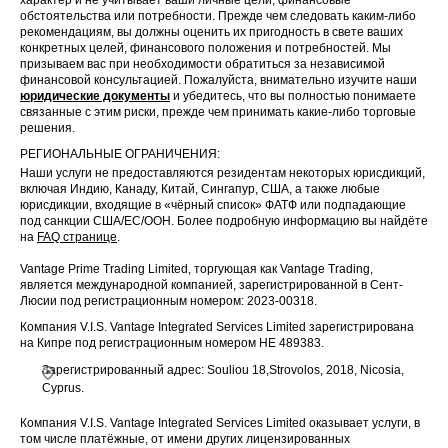
характер и не учитывает ваши личные цели, финансовые
обстоятельства или потребности. Прежде чем следовать каким-либо
рекомендациям, вы должны оценить их пригодность в свете ваших
конкретных целей, финансового положения и потребностей. Мы
призываем вас при необходимости обратиться за независимой
финансовой консультацией. Пожалуйста, внимательно изучите наши
юридические документы
и убедитесь, что вы полностью понимаете
связанные с этим риски, прежде чем принимать какие-либо торговые
решения.
РЕГИОНАЛЬНЫЕ ОГРАНИЧЕНИЯ:
Наши услуги не предоставляются резидентам некоторых юрисдикций,
включая Индию, Канаду, Китай, Сингапур, США, а также любые
юрисдикции, входящие в «чёрный список» ФАТФ или подпадающие
под санкции США/ЕС/ООН. Более подробную информацию вы найдёте
на
FAQ странице
.
Vantage Prime Trading Limited, торгующая как Vantage Trading,
является международной компанией, зарегистрированной в Сент-
Люсии под регистрационным номером: 2023-00318.
Компания V.I.S. Vantage Integrated Services Limited зарегистрирована
на Кипре под регистрационным номером HE 489383.
Зарегистрированный адрес: Souliou 18,Strovolos, 2018, Nicosia,
Cyprus.
Компания V.I.S. Vantage Integrated Services Limited оказывает услуги, в
том числе платёжные, от имени других лицензированных