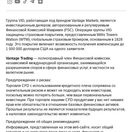
Группа VIG, работающая под брендом Vantage Markets, является
инвестиционным дилером, авторизованным и регулируемым
Финансовой Комиссией Маврикия (FSC). Операции группы VIG
защищены страховым покрытием, предоставленным Willis Towers
Watson (WTW), глобальным страховым брокером, основанным в 1828
году. Это покрытие включает возможность получения компенсации до
1 000 000 долларов США на одного заявителя.
Vantage Trading
— полноправный член Финансовой комиссии,
независимой международной организации, занимающейся
разрешением споров в сфере финансовых услуг, в частности на
валютном рынке.
Предупреждение о рисках:
Торговля CFD с использованием кредитного плеча сопряжена со
значительным риском и может не подходить всем инвесторам,
поскольку можно потерять больше, чем ваши первоначальные
инвестиции. При торговле нашими CFD-продуктами у вас нет никаких
прав или обязательств в отношении базовых финансовых активов.
Прошлые результаты не являются показателем будущих результатов,
а налоговое законодательство может измениться.
Предупреждение об общих рекомендациях:
Информация, представленная на этом веб-сайте, носит общий