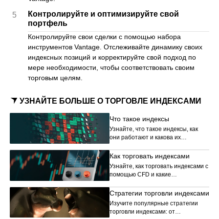
Контролируйте и оптимизируйте свой
5
портфель
Контролируйте свои сделки с помощью набора
инструментов Vantage. Отслеживайте динамику своих
индексных позиций и корректируйте свой подход по
мере необходимости, чтобы соответствовать своим
торговым целям.
УЗНАЙТЕ БОЛЬШЕ О ТОРГОВЛЕ ИНДЕКСАМИ
Что такое индексы
Узнайте, что такое индексы, как
они работают и какова их
значимость на финансовых рынках
и в трейдинге.
Как торговать индексами
Узнайте, как торговать индексами с
помощью CFD и какие
преимущества может предложить
торговля индексами.
Стратегии торговли индексами
Изучите популярные стратегии
торговли индексами: от