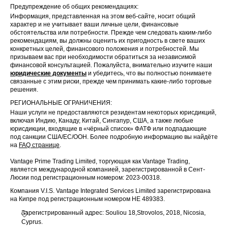
Предупреждение об общих рекомендациях:
Информация, представленная на этом веб-сайте, носит общий
характер и не учитывает ваши личные цели, финансовые
обстоятельства или потребности. Прежде чем следовать каким-либо
рекомендациям, вы должны оценить их пригодность в свете ваших
конкретных целей, финансового положения и потребностей. Мы
призываем вас при необходимости обратиться за независимой
финансовой консультацией. Пожалуйста, внимательно изучите наши
юридические документы
и убедитесь, что вы полностью понимаете
связанные с этим риски, прежде чем принимать какие-либо торговые
решения.
РЕГИОНАЛЬНЫЕ ОГРАНИЧЕНИЯ:
Наши услуги не предоставляются резидентам некоторых юрисдикций,
включая Индию, Канаду, Китай, Сингапур, США, а также любые
юрисдикции, входящие в «чёрный список» ФАТФ или подпадающие
под санкции США/ЕС/ООН. Более подробную информацию вы найдёте
на
FAQ странице
.
Vantage Prime Trading Limited, торгующая как Vantage Trading,
является международной компанией, зарегистрированной в Сент-
Люсии под регистрационным номером: 2023-00318.
Компания V.I.S. Vantage Integrated Services Limited зарегистрирована
на Кипре под регистрационным номером HE 489383.
Зарегистрированный адрес: Souliou 18,Strovolos, 2018, Nicosia,
Cyprus.