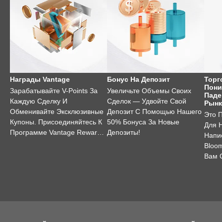
Награды Vantage
Бонус На Депозит
Торг
Пони
Зарабатывайте V-Points За
Увеличьте Объемы Своих
Паде
Каждую Сделку И
Сделок — Удвойте Свой
Рынк
Обменивайте Эксклюзивные
Депозит С Помощью Нашего
Это 
Купоны. Присоединяйтесь К
50% Бонуса За Новые
Для 
Программе Vantage Rewards
Депозиты!
Напи
Уже Сегодня!
Bloo
Вам 
Торг