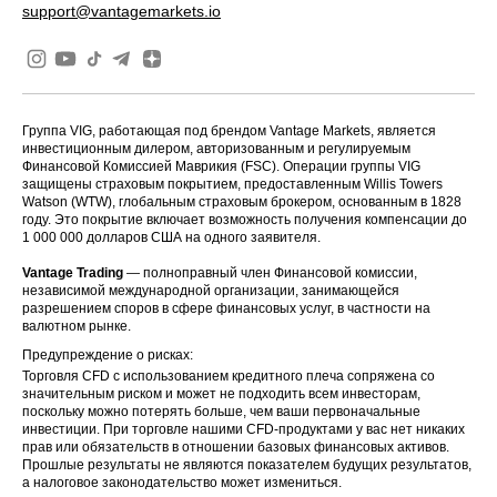
support@vantagemarkets.io
Группа VIG, работающая под брендом Vantage Markets, является
инвестиционным дилером, авторизованным и регулируемым
Финансовой Комиссией Маврикия (FSC). Операции группы VIG
защищены страховым покрытием, предоставленным Willis Towers
Watson (WTW), глобальным страховым брокером, основанным в 1828
году. Это покрытие включает возможность получения компенсации до
1 000 000 долларов США на одного заявителя.
Vantage Trading
— полноправный член Финансовой комиссии,
независимой международной организации, занимающейся
разрешением споров в сфере финансовых услуг, в частности на
валютном рынке.
Предупреждение о рисках:
Торговля CFD с использованием кредитного плеча сопряжена со
значительным риском и может не подходить всем инвесторам,
поскольку можно потерять больше, чем ваши первоначальные
инвестиции. При торговле нашими CFD-продуктами у вас нет никаких
прав или обязательств в отношении базовых финансовых активов.
Прошлые результаты не являются показателем будущих результатов,
а налоговое законодательство может измениться.