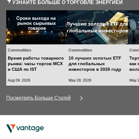
УЗНАЙТЕ БОЛЬШЕ О ТОРГОВЛЕ ЭНЕРГИЕЙ
Commodities
Commodities
Comm
Время работы товарного
10 лучших золотых ETF
Тор
рынка: часы торгов MCX
для глобальных
как 
и США по IST
инвесторов в 2026 году
вол
Aug 09. 2026
May 28. 2026
May 2
Посмотреть Больше Статей