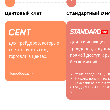
1
2
Центовый счет
Стандартный сче
Для начинающих
Для трейдеров, которые
трейдеров, ищущи
хотят ощутить силу
прямой доступ к р
торговли в центах.
без комиссий.
Попробовать >
Узкие спреды от 1,1 п
Никаких дополнител
комиссий за объем то
СТАНДАРТНЫЙ ТОРГО
>