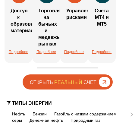
Доступ
Торговля
Управление
Счета
к
на
рисками
MT4 и
образовательным
бычьих
MT5
материалам
и
медвежьих
рынках
Подробнее
Подробнее
Подробнее
Подробнее
ОТКРЫТЬ
РЕАЛЬНЫЙ
СЧЕТ
ТИПЫ ЭНЕРГИИ
Нефть
Бензин
Газойль с низким содержанием
серы
Денежная нефть
Природный газ