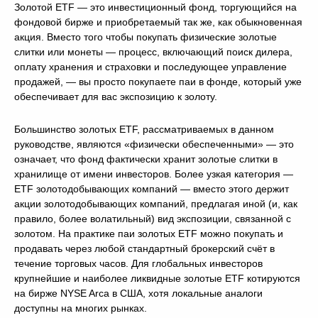
Золотой ETF — это инвестиционный фонд, торгующийся на
фондовой бирже и приобретаемый так же, как обыкновенная
акция. Вместо того чтобы покупать физические золотые
слитки или монеты — процесс, включающий поиск дилера,
оплату хранения и страховки и последующее управление
продажей, — вы просто покупаете паи в фонде, который уже
обеспечивает для вас экспозицию к золоту.
Большинство золотых ETF, рассматриваемых в данном
руководстве, являются «физически обеспеченными» — это
означает, что фонд фактически хранит золотые слитки в
хранилище от имени инвесторов. Более узкая категория —
ETF золотодобывающих компаний — вместо этого держит
акции золотодобывающих компаний, предлагая иной (и, как
правило, более волатильный) вид экспозиции, связанной с
золотом. На практике паи золотых ETF можно покупать и
продавать через любой стандартный брокерский счёт в
течение торговых часов. Для глобальных инвесторов
крупнейшие и наиболее ликвидные золотые ETF котируются
на бирже NYSE Arca в США, хотя локальные аналоги
доступны на многих рынках.