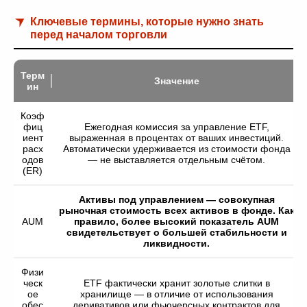
Ключевые термины, которые нужно знать
перед началом торговли
Терм
Значение
ин
Коэф
фиц
Ежегодная комиссия за управление ETF,
иент
выраженная в процентах от ваших инвестиций.
расх
Автоматически удерживается из стоимости фонда
одов
— не выставляется отдельным счётом.
(ER)
Активы под управлением — совокупная
рыночная стоимость всех активов в фонде. Как
AUM
правило, более высокий показатель AUM
свидетельствует о большей стабильности и
ликвидности.
Физи
ческ
ETF фактически хранит золотые слитки в
ое
хранилище — в отличие от использования
обес
деривативов или фьючерсных контрактов для