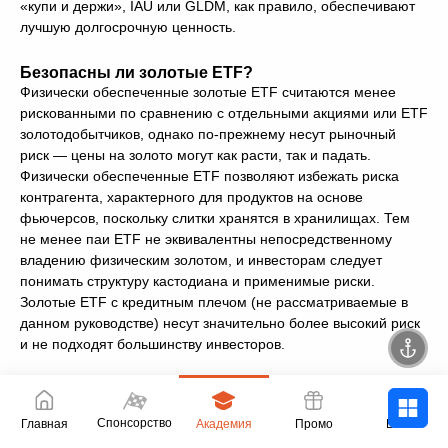
«купи и держи», IAU или GLDM, как правило, обеспечивают
лучшую долгосрочную ценность.
Безопасны ли золотые ETF?
Физически обеспеченные золотые ETF считаются менее
рискованными по сравнению с отдельными акциями или ETF
золотодобытчиков, однако по-прежнему несут рыночный
риск — цены на золото могут как расти, так и падать.
Физически обеспеченные ETF позволяют избежать риска
контрагента, характерного для продуктов на основе
фьючерсов, поскольку слитки хранятся в хранилищах. Тем
не менее паи ETF не эквивалентны непосредственному
владению физическим золотом, и инвесторам следует
понимать структуру кастодиана и применимые риски.
Золотые ETF с кредитным плечом (не рассматриваемые в
данном руководстве) несут значительно более высокий риск
и не подходят большинству инвесторов.
Выплачивают ли золотые ETF дивиденды?
Физические золотые ETF не выплачивают дивиденды —
Спонсорство
Главная
Академия
Промо
Войти
золото не генерирует доход. ETF золотодобывающих