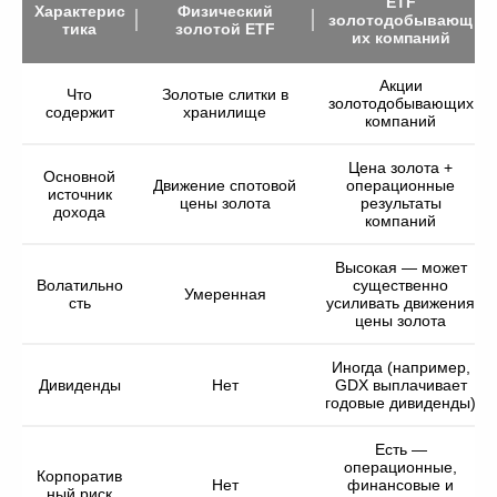
ETF
Характерис
Физический
золотодобывающ
тика
золотой ETF
их компаний
Акции
Что
Золотые слитки в
золотодобывающих
содержит
хранилище
компаний
Цена золота +
Основной
Движение спотовой
операционные
источник
цены золота
результаты
дохода
компаний
Высокая — может
Волатильно
существенно
Умеренная
сть
усиливать движения
цены золота
Иногда (например,
Дивиденды
Нет
GDX выплачивает
годовые дивиденды)
Есть —
операционные,
Корпоратив
Нет
финансовые и
ный риск