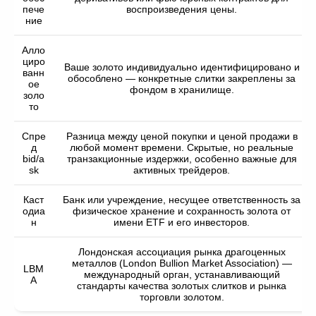
пече
воспроизведения цены.
ние
Алло
циро
Ваше золото индивидуально идентифицировано и
ванн
обособлено — конкретные слитки закреплены за
ое
фондом в хранилище.
золо
то
Спре
Разница между ценой покупки и ценой продажи в
д
любой момент времени. Скрытые, но реальные
bid/a
транзакционные издержки, особенно важные для
sk
активных трейдеров.
Каст
Банк или учреждение, несущее ответственность за
одиа
физическое хранение и сохранность золота от
н
имени ETF и его инвесторов.
Лондонская ассоциация рынка драгоценных
металлов (London Bullion Market Association) —
LBM
международный орган, устанавливающий
A
стандарты качества золотых слитков и рынка
торговли золотом.