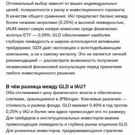
Оптимальный выбор зависит от ваших индивидуальных
целей, толерантности к риску и инвестиционного горизонта.
В качестве общего сравнения: IAU предлагает баланс между
более низкими затратами (0,25%) и высокой ликвидностью;
IAUM имеет самую низкую комиссию среди физических
золотых ETF — 0,09%; GLD обеспечивает наиболее
глубокую ликвидность и широко используется активными
трейдерами; GDX даёт экспозицию к золотодобывающим
компаниям, а не к самому металлу. Это не является личной
рекомендацией — рассмотрите возможность получения
независимой финансовой консультации перед принятием
любого инвестиционного решения.
В чём разница между GLD и IAU?
Оба отслеживают цену физического золота и обеспечены
слитками, хранящимися в JPMorgan. Ключевые различия —
стоимость и размер фонда. GLD взимает 0,40% в год против
0,25% у IAU и более чем вдвое превосходит его по размеру.
Для трейдеров и институциональных инвесторов важнее
превосходящая ликвидность и глубина рынка опционов GLD.
Для розничных инвесторов, придерживающихся стратегии