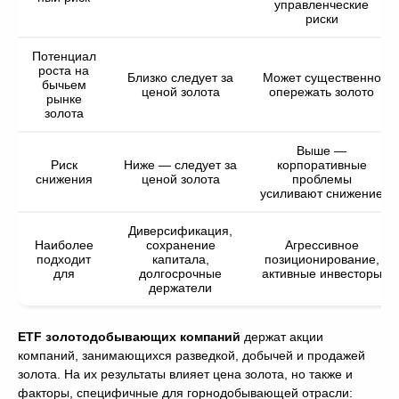
управленческие
риски
Потенциал
роста на
Близко следует за
Может существенно
бычьем
ценой золота
опережать золото
рынке
золота
Выше —
Риск
Ниже — следует за
корпоративные
снижения
ценой золота
проблемы
усиливают снижение
Диверсификация,
Наиболее
сохранение
Агрессивное
подходит
капитала,
позиционирование,
для
долгосрочные
активные инвесторы
держатели
ETF золотодобывающих компаний
держат акции
компаний, занимающихся разведкой, добычей и продажей
золота. На их результаты влияет цена золота, но также и
факторы, специфичные для горнодобывающей отрасли: