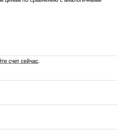
им ценам по сравнению с аналогичными
те счет сейчас
.