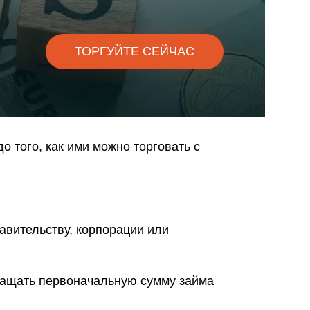
омпаний, как
омпаний, как
ТОРГУЙТЕ СЕЙЧАС
и Fortescue
омпаний, как
и
омпаний, как
до того, как ими можно торговать с
P
равительству, корпорации или
ращать первоначальную сумму займа