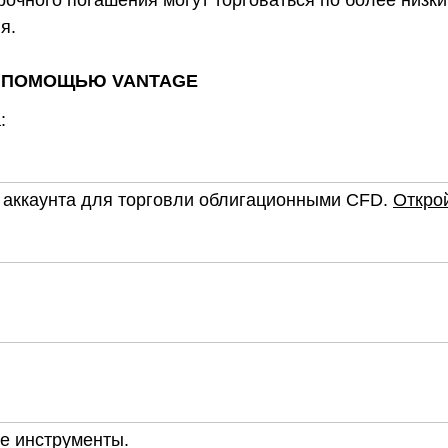
очного погашения могут торговаться по более низк
я.
С ПОМОЩЬЮ VANTAGE
:
 аккаунта для торговли облигационными CFD.
Открой
е инструменты.