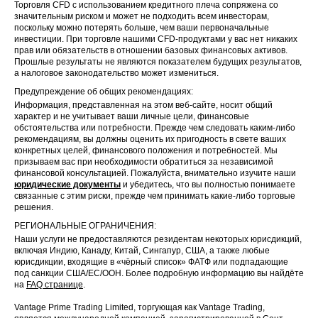
Торговля CFD с использованием кредитного плеча сопряжена со
значительным риском и может не подходить всем инвесторам,
поскольку можно потерять больше, чем ваши первоначальные
инвестиции. При торговле нашими CFD-продуктами у вас нет никаких
прав или обязательств в отношении базовых финансовых активов.
Прошлые результаты не являются показателем будущих результатов,
а налоговое законодательство может измениться.
Предупреждение об общих рекомендациях:
Информация, представленная на этом веб-сайте, носит общий
характер и не учитывает ваши личные цели, финансовые
обстоятельства или потребности. Прежде чем следовать каким-либо
рекомендациям, вы должны оценить их пригодность в свете ваших
конкретных целей, финансового положения и потребностей. Мы
призываем вас при необходимости обратиться за независимой
финансовой консультацией. Пожалуйста, внимательно изучите наши
юридические документы
и убедитесь, что вы полностью понимаете
связанные с этим риски, прежде чем принимать какие-либо торговые
решения.
РЕГИОНАЛЬНЫЕ ОГРАНИЧЕНИЯ:
Наши услуги не предоставляются резидентам некоторых юрисдикций,
включая Индию, Канаду, Китай, Сингапур, США, а также любые
юрисдикции, входящие в «чёрный список» ФАТФ или подпадающие
под санкции США/ЕС/ООН. Более подробную информацию вы найдёте
на
FAQ странице
.
Vantage Prime Trading Limited, торгующая как Vantage Trading,