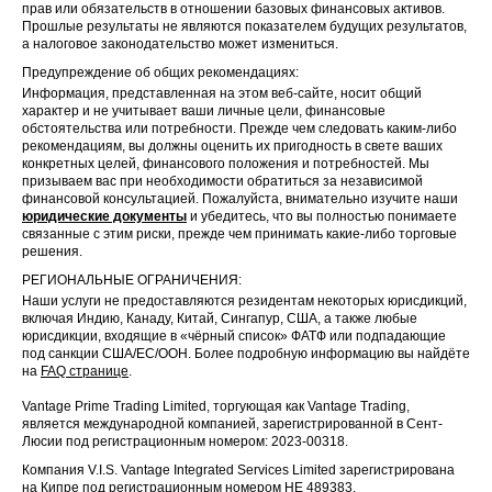
прав или обязательств в отношении базовых финансовых активов.
Прошлые результаты не являются показателем будущих результатов,
а налоговое законодательство может измениться.
Предупреждение об общих рекомендациях:
Информация, представленная на этом веб-сайте, носит общий
характер и не учитывает ваши личные цели, финансовые
обстоятельства или потребности. Прежде чем следовать каким-либо
рекомендациям, вы должны оценить их пригодность в свете ваших
конкретных целей, финансового положения и потребностей. Мы
призываем вас при необходимости обратиться за независимой
финансовой консультацией. Пожалуйста, внимательно изучите наши
юридические документы
и убедитесь, что вы полностью понимаете
связанные с этим риски, прежде чем принимать какие-либо торговые
решения.
РЕГИОНАЛЬНЫЕ ОГРАНИЧЕНИЯ:
Наши услуги не предоставляются резидентам некоторых юрисдикций,
включая Индию, Канаду, Китай, Сингапур, США, а также любые
юрисдикции, входящие в «чёрный список» ФАТФ или подпадающие
под санкции США/ЕС/ООН. Более подробную информацию вы найдёте
на
FAQ странице
.
Vantage Prime Trading Limited, торгующая как Vantage Trading,
является международной компанией, зарегистрированной в Сент-
Люсии под регистрационным номером: 2023-00318.
Компания V.I.S. Vantage Integrated Services Limited зарегистрирована
на Кипре под регистрационным номером HE 489383.