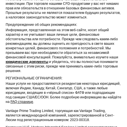
инвестиции. При торговле нашими CFD-продуктами у вас нет никаких
прав или обязательств в отношении базовых финансовых активов.
Прошлые результаты не являются показателем будущих результатов,
а налоговое законодательство может измениться.
Предупреждение об общих рекомендациях:
Информация, представленная на этом веб-сайте, носит общий
характер и не учитывает ваши личные цели, финансовые
обстоятельства или потребности. Прежде чем следовать каким-либо
рекомендациям, вы должны оценить их пригодность в свете ваших
конкретных целей, финансового положения и потребностей. Мы
призываем вас при необходимости обратиться за независимой
финансовой консультацией. Пожалуйста, внимательно изучите наши
юридические документы
и убедитесь, что вы полностью понимаете
связанные с этим риски, прежде чем принимать какие-либо торговые
решения.
РЕГИОНАЛЬНЫЕ ОГРАНИЧЕНИЯ:
Наши услуги не предоставляются резидентам некоторых юрисдикций,
включая Индию, Канаду, Китай, Сингапур, США, а также любые
юрисдикции, входящие в «чёрный список» ФАТФ или подпадающие
под санкции США/ЕС/ООН. Более подробную информацию вы найдёте
на
FAQ странице
.
Vantage Prime Trading Limited, торгующая как Vantage Trading,
является международной компанией, зарегистрированной в Сент-
Люсии под регистрационным номером: 2023-00318.