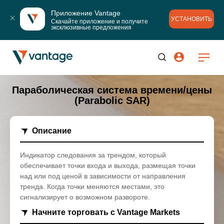
Приложение Vantage
УСТАНОВИТЬ
Скачайте приложение и получите 
эксклюзивные предложения
Параболическая система времени/цены
(Parabolic SAR)
Описание
Индикатор следования за трендом, который
обеспечивает точки входа и выхода, размещая точки
над или под ценой в зависимости от направления
тренда. Когда точки меняются местами, это
сигнализирует о возможном развороте.
Начните торговать с Vantage Markets