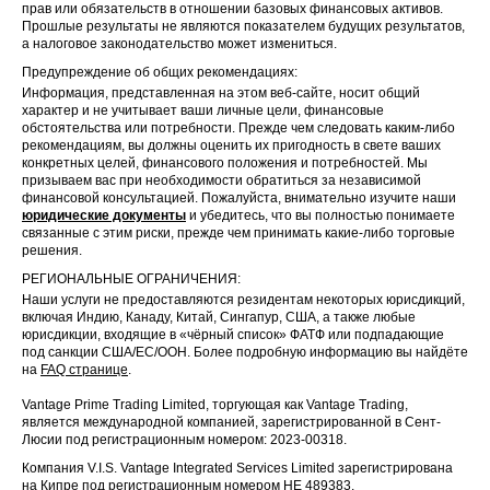
прав или обязательств в отношении базовых финансовых активов.
Прошлые результаты не являются показателем будущих результатов,
а налоговое законодательство может измениться.
Предупреждение об общих рекомендациях:
Информация, представленная на этом веб-сайте, носит общий
характер и не учитывает ваши личные цели, финансовые
обстоятельства или потребности. Прежде чем следовать каким-либо
рекомендациям, вы должны оценить их пригодность в свете ваших
конкретных целей, финансового положения и потребностей. Мы
призываем вас при необходимости обратиться за независимой
финансовой консультацией. Пожалуйста, внимательно изучите наши
юридические документы
и убедитесь, что вы полностью понимаете
связанные с этим риски, прежде чем принимать какие-либо торговые
решения.
РЕГИОНАЛЬНЫЕ ОГРАНИЧЕНИЯ:
Наши услуги не предоставляются резидентам некоторых юрисдикций,
включая Индию, Канаду, Китай, Сингапур, США, а также любые
юрисдикции, входящие в «чёрный список» ФАТФ или подпадающие
под санкции США/ЕС/ООН. Более подробную информацию вы найдёте
на
FAQ странице
.
Vantage Prime Trading Limited, торгующая как Vantage Trading,
является международной компанией, зарегистрированной в Сент-
Люсии под регистрационным номером: 2023-00318.
Компания V.I.S. Vantage Integrated Services Limited зарегистрирована
на Кипре под регистрационным номером HE 489383.