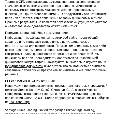
Торговля CFD с использованием кредитного плеча сопряжена со
значительным риском и может не подходить всем инвесторам,
поскольку можно потерять больше, чем ваши первоначальные
инвестиции. При торговле нашими CFD-продуктами у вас нет никаких
прав или обязательств в отношении базовых финансовых активов.
Прошлые результаты не являются показателем будущих результатов,
а налоговое законодательство может измениться.
Предупреждение об общих рекомендациях:
Информация, представленная на этом веб-сайте, носит общий
характер и не учитывает ваши личные цели, финансовые
обстоятельства или потребности. Прежде чем следовать каким-либо
рекомендациям, вы должны оценить их пригодность в свете ваших
конкретных целей, финансового положения и потребностей. Мы
призываем вас при необходимости обратиться за независимой
финансовой консультацией. Пожалуйста, внимательно изучите наши
юридические документы
и убедитесь, что вы полностью понимаете
связанные с этим риски, прежде чем принимать какие-либо торговые
решения.
РЕГИОНАЛЬНЫЕ ОГРАНИЧЕНИЯ:
Наши услуги не предоставляются резидентам некоторых юрисдикций,
включая Индию, Канаду, Китай, Сингапур, США, а также любые
юрисдикции, входящие в «чёрный список» ФАТФ или подпадающие
под санкции США/ЕС/ООН. Более подробную информацию вы найдёте
на
FAQ странице
.
Vantage Prime Trading Limited, торгующая как Vantage Trading,