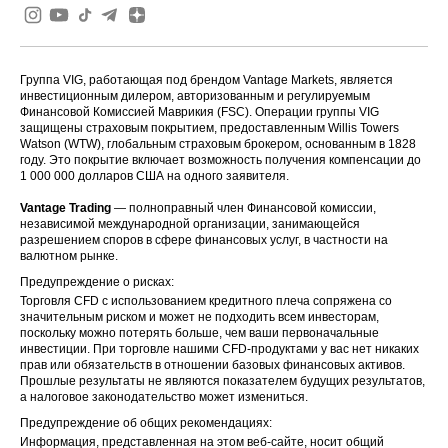
Группа VIG, работающая под брендом Vantage Markets, является
инвестиционным дилером, авторизованным и регулируемым
Финансовой Комиссией Маврикия (FSC). Операции группы VIG
защищены страховым покрытием, предоставленным Willis Towers
Watson (WTW), глобальным страховым брокером, основанным в 1828
году. Это покрытие включает возможность получения компенсации до
1 000 000 долларов США на одного заявителя.
Vantage Trading
— полноправный член Финансовой комиссии,
независимой международной организации, занимающейся
разрешением споров в сфере финансовых услуг, в частности на
валютном рынке.
Предупреждение о рисках:
Торговля CFD с использованием кредитного плеча сопряжена со
значительным риском и может не подходить всем инвесторам,
поскольку можно потерять больше, чем ваши первоначальные
инвестиции. При торговле нашими CFD-продуктами у вас нет никаких
прав или обязательств в отношении базовых финансовых активов.
Прошлые результаты не являются показателем будущих результатов,
а налоговое законодательство может измениться.
Предупреждение об общих рекомендациях:
Информация, представленная на этом веб-сайте, носит общий