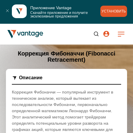
Приложение Vantage
УСТАНОВИТЬ
Скачайте приложение и получите 
эксклюзивные предложения
Коррекция Фибоначчи (Fibonacci
Retracement)
Описание
Коррекция Фибоначчи — популярный инструмент в
техническом анализе, который вытекает из
последовательности Фибоначчи, первоначально
определенной математиком Леонардо Фибоначчи.
Этот аналитический метод помогает трейдерам
определять потенциальные уровни разворота на
графиках акций, которые являются ключевыми для