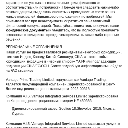
характер и не учитывает ваши личные цели, финансовые
обстоятельства или потребности. Прежде чем следовать каким-либо
рекомендациям, вы должны оценить их пригодность в свете ваших
конкретных целей, финансового положения и потребностей. Мы
призываем вас при необходимости обратиться за независимой
финансовой консультацией. Пожалуйста, внимательно изучите наши
юридические документы
и убедитесь, что вы полностью понимаете
связанные с этим риски, прежде чем принимать какие-либо торговые
решения.
РЕГИОНАЛЬНЫЕ ОГРАНИЧЕНИЯ:
Наши услуги не предоставляются резидентам некоторых юрисдикций,
включая Индию, Канаду, Китай, Сингапур, США, а также любые
юрисдикции, входящие в «чёрный список» ФАТФ или подпадающие
под санкции США/ЕС/ООН. Более подробную информацию вы найдёте
на
FAQ странице
.
Vantage Prime Trading Limited, торгующая как Vantage Trading,
является международной компанией, зарегистрированной в Сент-
Люсии под регистрационным номером: 2023-00318.
Компания V.I.S. Vantage Integrated Services Limited зарегистрирована
на Кипре под регистрационным номером HE 489383.
Зарегистрированный адрес: Souliou 18,Strovolos, 2018, Nicosia,
Cyprus.
Компания V.I.S. Vantage Integrated Services Limited оказывает услуги, в