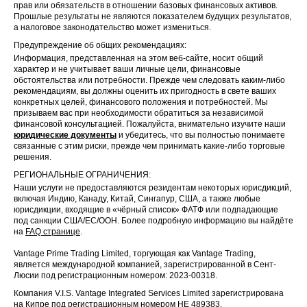
прав или обязательств в отношении базовых финансовых активов.
Прошлые результаты не являются показателем будущих результатов,
а налоговое законодательство может измениться.
Предупреждение об общих рекомендациях:
Информация, представленная на этом веб-сайте, носит общий
характер и не учитывает ваши личные цели, финансовые
обстоятельства или потребности. Прежде чем следовать каким-либо
рекомендациям, вы должны оценить их пригодность в свете ваших
конкретных целей, финансового положения и потребностей. Мы
призываем вас при необходимости обратиться за независимой
финансовой консультацией. Пожалуйста, внимательно изучите наши
юридические документы
и убедитесь, что вы полностью понимаете
связанные с этим риски, прежде чем принимать какие-либо торговые
решения.
РЕГИОНАЛЬНЫЕ ОГРАНИЧЕНИЯ:
Наши услуги не предоставляются резидентам некоторых юрисдикций,
включая Индию, Канаду, Китай, Сингапур, США, а также любые
юрисдикции, входящие в «чёрный список» ФАТФ или подпадающие
под санкции США/ЕС/ООН. Более подробную информацию вы найдёте
на
FAQ странице
.
Vantage Prime Trading Limited, торгующая как Vantage Trading,
является международной компанией, зарегистрированной в Сент-
Люсии под регистрационным номером: 2023-00318.
Компания V.I.S. Vantage Integrated Services Limited зарегистрирована
на Кипре под регистрационным номером HE 489383.