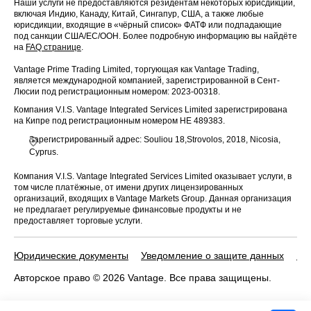
Наши услуги не предоставляются резидентам некоторых юрисдикций,
включая Индию, Канаду, Китай, Сингапур, США, а также любые
юрисдикции, входящие в «чёрный список» ФАТФ или подпадающие
под санкции США/ЕС/ООН. Более подробную информацию вы найдёте
на
FAQ странице
.
Vantage Prime Trading Limited, торгующая как Vantage Trading,
является международной компанией, зарегистрированной в Сент-
Люсии под регистрационным номером: 2023-00318.
Компания V.I.S. Vantage Integrated Services Limited зарегистрирована
на Кипре под регистрационным номером HE 489383.
Зарегистрированный адрес: Souliou 18,Strovolos, 2018, Nicosia,
Cyprus.
Компания V.I.S. Vantage Integrated Services Limited оказывает услуги, в
том числе платёжные, от имени других лицензированных
организаций, входящих в Vantage Markets Group. Данная организация
не предлагает регулируемые финансовые продукты и не
предоставляет торговые услуги.
Юридические документы
Уведомление о защите данных
По
Авторское право © 2026 Vantage. Все права защищены.