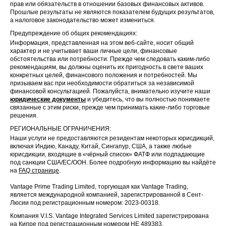
прав или обязательств в отношении базовых финансовых активов.
Прошлые результаты не являются показателем будущих результатов,
а налоговое законодательство может измениться.
Предупреждение об общих рекомендациях:
Информация, представленная на этом веб-сайте, носит общий
характер и не учитывает ваши личные цели, финансовые
обстоятельства или потребности. Прежде чем следовать каким-либо
рекомендациям, вы должны оценить их пригодность в свете ваших
конкретных целей, финансового положения и потребностей. Мы
призываем вас при необходимости обратиться за независимой
финансовой консультацией. Пожалуйста, внимательно изучите наши
юридические документы
и убедитесь, что вы полностью понимаете
связанные с этим риски, прежде чем принимать какие-либо торговые
решения.
РЕГИОНАЛЬНЫЕ ОГРАНИЧЕНИЯ:
Наши услуги не предоставляются резидентам некоторых юрисдикций,
включая Индию, Канаду, Китай, Сингапур, США, а также любые
юрисдикции, входящие в «чёрный список» ФАТФ или подпадающие
под санкции США/ЕС/ООН. Более подробную информацию вы найдёте
на
FAQ странице
.
Vantage Prime Trading Limited, торгующая как Vantage Trading,
является международной компанией, зарегистрированной в Сент-
Люсии под регистрационным номером: 2023-00318.
Компания V.I.S. Vantage Integrated Services Limited зарегистрирована
на Кипре под регистрационным номером HE 489383.