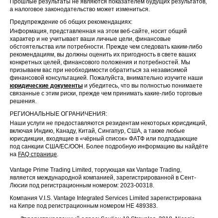
Прошлые результаты не являются показателем будущих результатов,
а налоговое законодательство может измениться.
Предупреждение об общих рекомендациях:
Информация, представленная на этом веб-сайте, носит общий
характер и не учитывает ваши личные цели, финансовые
обстоятельства или потребности. Прежде чем следовать каким-либо
рекомендациям, вы должны оценить их пригодность в свете ваших
конкретных целей, финансового положения и потребностей. Мы
призываем вас при необходимости обратиться за независимой
финансовой консультацией. Пожалуйста, внимательно изучите наши
юридические документы
и убедитесь, что вы полностью понимаете
связанные с этим риски, прежде чем принимать какие-либо торговые
решения.
РЕГИОНАЛЬНЫЕ ОГРАНИЧЕНИЯ:
Наши услуги не предоставляются резидентам некоторых юрисдикций,
включая Индию, Канаду, Китай, Сингапур, США, а также любые
юрисдикции, входящие в «чёрный список» ФАТФ или подпадающие
под санкции США/ЕС/ООН. Более подробную информацию вы найдёте
на
FAQ странице
.
Vantage Prime Trading Limited, торгующая как Vantage Trading,
является международной компанией, зарегистрированной в Сент-
Люсии под регистрационным номером: 2023-00318.
Компания V.I.S. Vantage Integrated Services Limited зарегистрирована
на Кипре под регистрационным номером HE 489383.