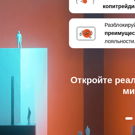
копитрейди
Разблокиру
преимущес
лояльности
Откройте реал
ми