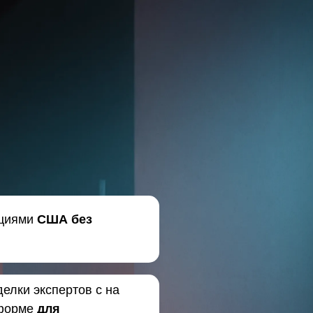
кциями
США без
делки экспертов с на
форме
для