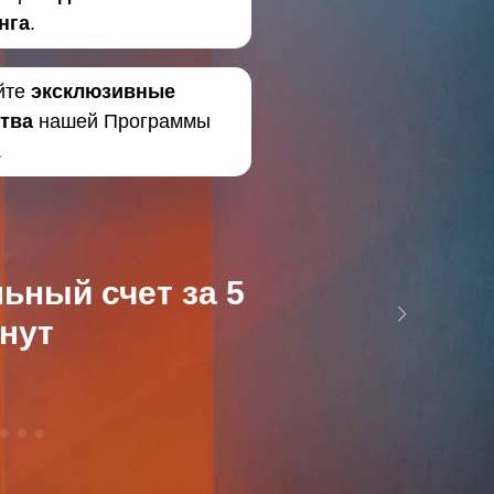
нга
.
йте
эксклюзивные
тва
нашей Программы
.
ьный счет за 5
нут