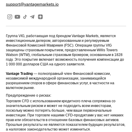
support@vantagemarkets.io
Группа VIG, работающая под брендом Vantage Markets, является
инвестиционным дилером, авторизованным и регулируемым
Финансовой Комиссией Маврикия (FSC). Операции группы VIG
защищены страховым покрытием, предоставленным Willis Towers
Watson (WTW), глобальным страховым брокером, основанным в 1828
году. Это покрытие включает возможность получения компенсации до
1 000 000 долларов США на одного заявителя.
Vantage Trading
— полноправный член Финансовой комиссии,
независимой международной организации, занимающейся
разрешением споров в сфере финансовых услуг, в частности на
валютном рынке.
Предупреждение о рисках:
Торговля CFD с использованием кредитного плеча сопряжена со
значительным риском и может не подходить всем инвесторам,
поскольку можно потерять больше, чем ваши первоначальные
инвестиции. При торговле нашими CFD-продуктами у вас нет никаких
прав или обязательств в отношении базовых финансовых активов.
Прошлые результаты не являются показателем будущих результатов,
а налоговое законодательство может измениться.