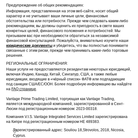
Предупреждение об общих рекомендациях:
Информация, представленная на этом веб-сайте, носит общий
характер и не учитывает ваши личные цели, финансовые
обстоятельства или потребности. Прежде чем следовать каким-либо
рекомендациям, вы должны оценить их пригодность в свете ваших
конкретных целей, финансового положения и потребностей. Мы
призываем вас при необходимости обратиться за независимой
финансовой консультацией. Пожалуйста, внимательно изучите наши
юридические документы
и убедитесь, что вы полностью понимаете
связанные с этим риски, прежде чем принимать какие-либо торговые
решения.
РЕГИОНАЛЬНЫЕ ОГРАНИЧЕНИЯ:
Наши услуги не предоставляются резидентам некоторых юрисдикций,
включая Индию, Канаду, Китай, Сингапур, США, а также любые
юрисдикции, входящие в «чёрный список» ФАТФ или подпадающие
под санкции США/ЕС/ООН. Более подробную информацию вы найдёте
на
FAQ странице
.
Vantage Prime Trading Limited, торгующая как Vantage Trading,
является международной компанией, зарегистрированной в Сент-
Люсии под регистрационным номером: 2023-00318.
Компания V.I.S. Vantage Integrated Services Limited зарегистрирована
на Кипре под регистрационным номером HE 489383.
Зарегистрированный адрес: Souliou 18,Strovolos, 2018, Nicosia,
Cyprus.