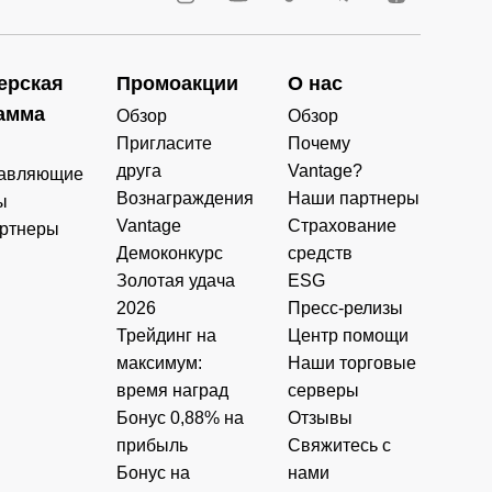
ерская
Промоакции
О нас
амма
Обзор
Обзор
Пригласите
Почему
друга
Vantage?
авляющие
Вознаграждения
Наши партнеры
ы
Vantage
Страхование
ртнеры
Демоконкурс
средств
Золотая удача
ESG
2026
Пресс-релизы
Трейдинг на
Центр помощи
максимум:
Наши торговые
время наград
серверы
Бонус 0,88% на
Отзывы
прибыль
Свяжитесь с
Бонус на
нами