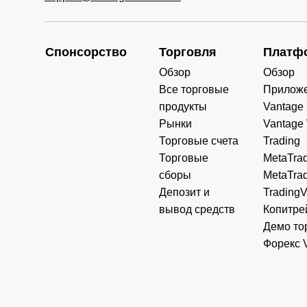
Спонсорство
Торговля
Платф
Обзор
Обзор
Все торговые
Прилож
продукты
Vantage
Рынки
Vantage
Торговые счета
Trading
Торговые
MetaTrad
сборы
MetaTrad
Депозит и
Trading
вывод средств
Копитре
Демо то
Форекс 