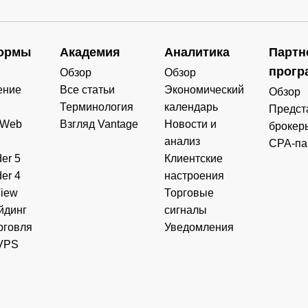
ормы
Академия
Аналитика
Партн
прогр
Обзор
Обзор
ение
Все статьи
Экономический
Обзор
Терминология
календарь
Предст
 Web
Взгляд Vantage
Новости и
брокер
анализ
CPA-па
er 5
Клиентские
er 4
настроения
View
Торговые
йдинг
сигналы
рговля
Уведомления
VPS