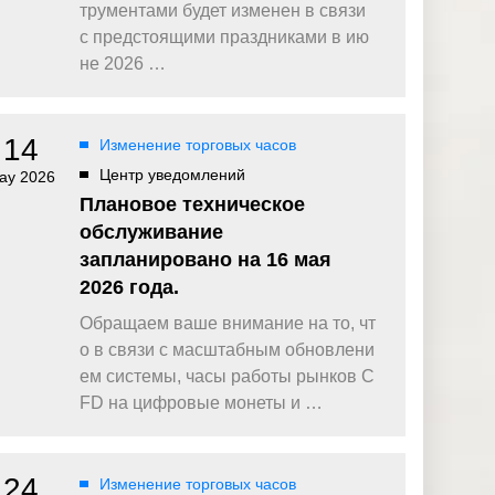
омпаний, как
Зарядитесь торговой энергией
трументами будет изменен в связи
Действуют Условия и положения.
с предстоящими праздниками в ию
Бонус 0,88% на прибыль
не 2026 …
омпаний, как
Внесите депозит и торгуйте, чтобы
и Fortescue
получить бонус до $888 на дневную
прибыль*
14
Изменение торговых часов
Бонус на депозит
омпаний, как
ПОПУЛЯРНОЕ
Откройте больше возможностей с
Центр уведомлений
ay 2026
кредитным бонусом до $30 000*
и
Плановое техническое
омпаний, как
Кешбэк за CFD на золото 24/7
обслуживание
P
Подключитесь, торгуйте XAUUSD247 и
запланировано на 16 мая
зарабатывайте кешбэк с
дополнительным бонусом 20% за
2026 года.
торговлю в выходные дни.*
Обращаем ваше внимание на то, чт
Баллы и бонусы
Получайте по одному баллу за каждые
о в связи с масштабным обновлени
$10 000 торгового объема по CFD и
ем системы, часы работы рынков C
обменивайте их на бонусы и призы.*
FD на цифровые монеты и …
24
Изменение торговых часов