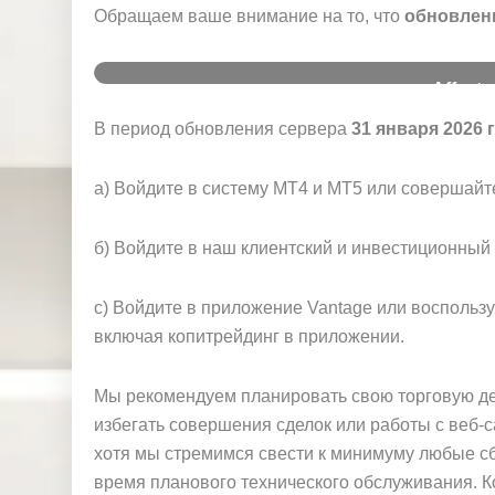
и
Обращаем ваше внимание на то, что
обновлен
Affecte
Upgrade Period (GMT+2)
Produc
В период обновления сервера
31 января 2026 г
Digital C
CFD
а) Войдите в систему MT4 и MT5 или совершайте
31 January 2026 (Saturday), 03:00
– 10:00
б) Войдите в наш клиентский и инвестиционный 
Synthet
Indice
c) Войдите в приложение Vantage или восполь
включая копитрейдинг в приложении.
Мы рекомендуем планировать свою торговую де
избегать совершения сделок или работы с веб-с
хотя мы стремимся свести к минимуму любые сб
время планового технического обслуживания. К