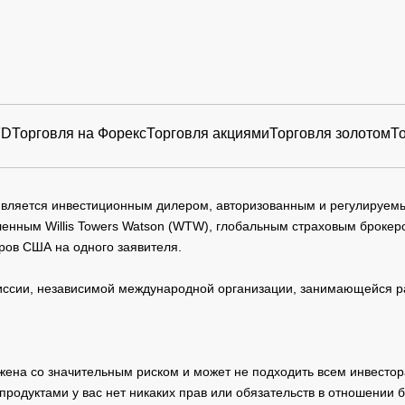
FD
Торговля на Форекс
Торговля акциями
Торговля золотом
Т
 является инвестиционным дилером, авторизованным и регулируе
нным Willis Towers Watson (WTW), глобальным страховым брокеро
ров США на одного заявителя.
сии, независимой международной организации, занимающейся ра
жена со значительным риском и может не подходить всем инвестор
родуктами у вас нет никаких прав или обязательств в отношении 