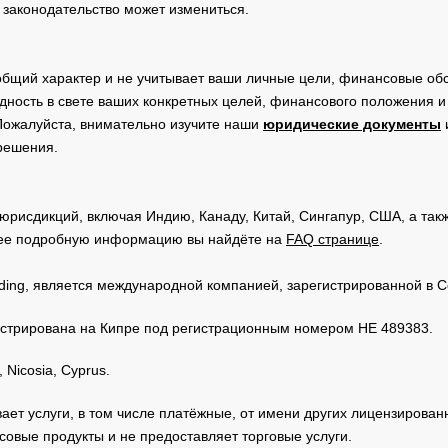
 законодательство может измениться.
общий характер и не учитывает ваши личные цели, финансовые обс
дность в свете ваших конкретных целей, финансового положения 
Пожалуйста, внимательно изучите наши
юридические документы
 решения.
юрисдикций, включая Индию, Канаду, Китай, Сингапур, США, а та
ее подробную информацию вы найдёте на
FAQ странице
.
Trading, является международной компанией, зарегистрированной в
регистрирована на Кипре под регистрационным номером HE 489383.
 Nicosia, Cyprus.
зывает услуги, в том числе платёжные, от имени других лицензирова
овые продукты и не предоставляет торговые услуги.