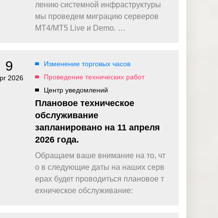
омпаний, как
Зарядитесь торговой энергией
лению системной инфраструктуры
Действуют Условия и положения.
мы проведем миграцию серверов
Бонус 0,88% на прибыль
MT4/MT5 Live и Demo. …
омпаний, как
Внесите депозит и торгуйте, чтобы
и Fortescue
получить бонус до $888 на дневную
прибыль*
9
Изменение торговых часов
Бонус на депозит
омпаний, как
ПОПУЛЯРНОЕ
Откройте больше возможностей с
Проведение технических работ
pr 2026
кредитным бонусом до $30 000*
и
Центр уведомлений
омпаний, как
Кешбэк за CFD на золото 24/7
Плановое техническое
P
Подключитесь, торгуйте XAUUSD247 и
зарабатывайте кешбэк с
обслуживание
дополнительным бонусом 20% за
запланировано на 11 апреля
торговлю в выходные дни.*
2026 года.
Баллы и бонусы
Получайте по одному баллу за каждые
Обращаем ваше внимание на то, чт
$10 000 торгового объема по CFD и
о в следующие даты на наших серв
обменивайте их на бонусы и призы.*
ерах будет проводиться плановое т
ехническое обслуживание: