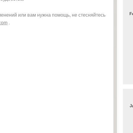
F
зменений или вам нужна помощь, не стесняйтесь
.com
.
J