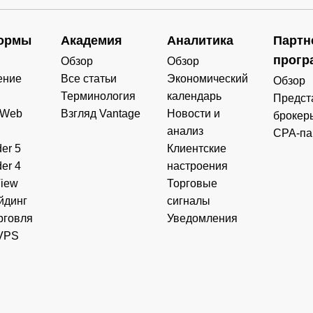
ормы
Академия
Аналитика
Партн
прогр
Обзор
Обзор
ение
Все статьи
Экономический
Обзор
Терминология
календарь
Предст
 Web
Взгляд Vantage
Новости и
брокер
анализ
CPA-па
er 5
Клиентские
er 4
настроения
View
Торговые
йдинг
сигналы
рговля
Уведомления
VPS