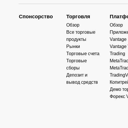
Спонсорство
Торговля
Платф
Обзор
Обзор
Все торговые
Прилож
продукты
Vantage
Рынки
Vantage
Торговые счета
Trading
Торговые
MetaTrad
сборы
MetaTrad
Депозит и
Trading
вывод средств
Копитре
Демо то
Форекс 