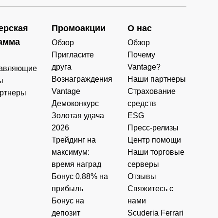
ерская
Промоакции
О нас
амма
Обзор
Обзор
Пригласите
Почему
друга
Vantage?
авляющие
Вознаграждения
Наши партнеры
ы
Vantage
Страхование
ртнеры
Демоконкурс
средств
Золотая удача
ESG
2026
Пресс-релизы
Трейдинг на
Центр помощи
максимум:
Наши торговые
время наград
серверы
Бонус 0,88% на
Отзывы
прибыль
Свяжитесь с
Бонус на
нами
депозит
Scuderia Ferrari