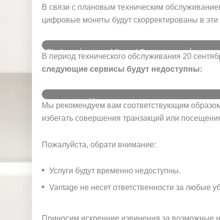
и
В связи с плановым техническим обслуживание
цифровые монеты будут скорректированы в эти 
Platform
Affected Server
В период технического обслуживания 20 сентября 
следующие сервисы будут недоступны:
VantageInternational-Live 3
VantageInternational-Live 6
MT4
VantageInternational-Live 8
21 Sep
Недоступ
VantageInternational-Live 10
Мы рекомендуем вам соответствующим образом 
Платфо
ные
Затрону
рма
избегать совершения транзакций или посещения
услуги
Клиентс
Пожалуйста, обрати внимание:
кий
портал
Депозит/
VantageInternational-Li
Услуги будут временно недоступны.
Вывод/
Live 6 VantageI
Торговля
Прилож
VantageInter
Vantage не несет ответственности за любые у
ение
Vantage
Приносим искренние извинения за возможные н