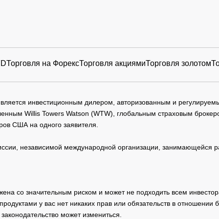
FD
Торговля на Форекс
Торговля акциями
Торговля золотом
Т
 является инвестиционным дилером, авторизованным и регулируе
нным Willis Towers Watson (WTW), глобальным страховым брокеро
ров США на одного заявителя.
сии, независимой международной организации, занимающейся ра
жена со значительным риском и может не подходить всем инвестор
родуктами у вас нет никаких прав или обязательств в отношении 
 законодательство может измениться.