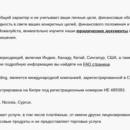
общий характер и не учитывает ваши личные цели, финансовые обс
дность в свете ваших конкретных целей, финансового положения 
Пожалуйста, внимательно изучите наши
юридические документы
 решения.
юрисдикций, включая Индию, Канаду, Китай, Сингапур, США, а та
ее подробную информацию вы найдёте на
FAQ странице
.
Trading, является международной компанией, зарегистрированной в
регистрирована на Кипре под регистрационным номером HE 489383.
 Nicosia, Cyprus.
зывает услуги, в том числе платёжные, от имени других лицензирова
овые продукты и не предоставляет торговые услуги.