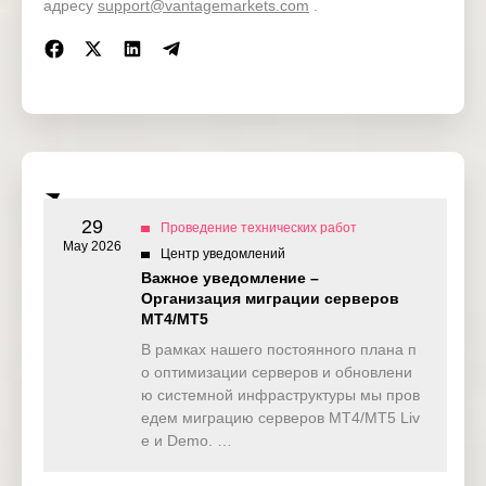
адресу
support@vantagemarkets.com
.
Vanta
Приложение Vantage
Vanta
29
Проведение технических работ
May 2026
Центр уведомлений
Важное уведомление –
Организация миграции серверов
MT4/MT5
В рамках нашего постоянного плана п
о оптимизации серверов и обновлени
ю системной инфраструктуры мы пров
едем миграцию серверов MT4/MT5 Liv
e и Demo. …