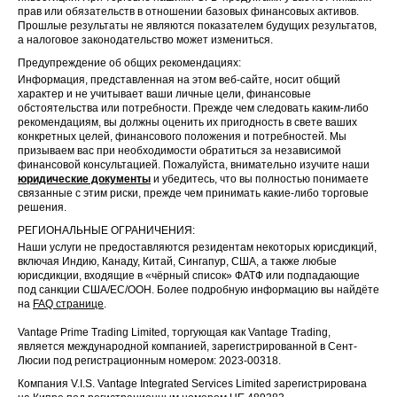
прав или обязательств в отношении базовых финансовых активов.
Прошлые результаты не являются показателем будущих результатов,
а налоговое законодательство может измениться.
Предупреждение об общих рекомендациях:
Информация, представленная на этом веб-сайте, носит общий
характер и не учитывает ваши личные цели, финансовые
обстоятельства или потребности. Прежде чем следовать каким-либо
рекомендациям, вы должны оценить их пригодность в свете ваших
конкретных целей, финансового положения и потребностей. Мы
призываем вас при необходимости обратиться за независимой
финансовой консультацией. Пожалуйста, внимательно изучите наши
юридические документы
и убедитесь, что вы полностью понимаете
связанные с этим риски, прежде чем принимать какие-либо торговые
решения.
РЕГИОНАЛЬНЫЕ ОГРАНИЧЕНИЯ:
Наши услуги не предоставляются резидентам некоторых юрисдикций,
включая Индию, Канаду, Китай, Сингапур, США, а также любые
юрисдикции, входящие в «чёрный список» ФАТФ или подпадающие
под санкции США/ЕС/ООН. Более подробную информацию вы найдёте
на
FAQ странице
.
Vantage Prime Trading Limited, торгующая как Vantage Trading,
является международной компанией, зарегистрированной в Сент-
Люсии под регистрационным номером: 2023-00318.
Компания V.I.S. Vantage Integrated Services Limited зарегистрирована