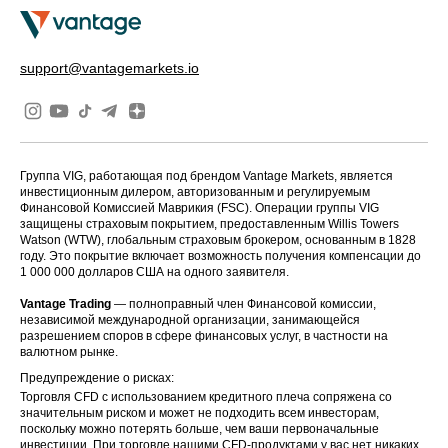
support@vantagemarkets.io
Группа VIG, работающая под брендом Vantage Markets, является
инвестиционным дилером, авторизованным и регулируемым
Финансовой Комиссией Маврикия (FSC). Операции группы VIG
защищены страховым покрытием, предоставленным Willis Towers
Watson (WTW), глобальным страховым брокером, основанным в 1828
году. Это покрытие включает возможность получения компенсации до
1 000 000 долларов США на одного заявителя.
Vantage Trading
— полноправный член Финансовой комиссии,
независимой международной организации, занимающейся
разрешением споров в сфере финансовых услуг, в частности на
валютном рынке.
Предупреждение о рисках:
Торговля CFD с использованием кредитного плеча сопряжена со
значительным риском и может не подходить всем инвесторам,
поскольку можно потерять больше, чем ваши первоначальные
инвестиции. При торговле нашими CFD-продуктами у вас нет никаких