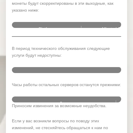
монеты будут скорректированы в эти выходные, как
указано ниже:
Platform
Affected Server
VantageInternational-L
MT4
VantageInternational-L
В период технического обслуживания следующие
VantageInternational-Li
услуги будут недоступны:
VantageInternational-L
MT5
VantageInternational-L
Платформа
Недоступные услуги
Затро
Часы работы остальных серверов останутся прежними:
Vanta
Дата
Приносим извинения за возможные неудобства.
Клиентский портал
Vanta
18 октября 2025 г. (суббота)
– Депозит
Vanta
Если у вас возникли вопросы по поводу этих
– Снятие
изменений, не стесняйтесь обращаться к нам по
19 октября 2025 г. (воскресенье)
– Торговля