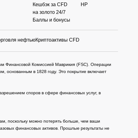
Кешбэк за CFD
HP
на золото 24/7
Баллы и бонусы
орговля нефтью
Криптоактивы CFD
мым Финансовой Комиссией Маврикия (FSC). Операции
м, основанным в 1828 году. Это покрытие включает
зрешением споров в сфере финансовых услуг, в
ам, поскольку можно потерять больше, чем ваши
базовых финансовых активов. Прошлые результаты не