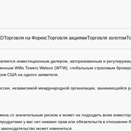
FD
Торговля на Форекс
Торговля акциями
Торговля золотом
Т
 является инвестиционным дилером, авторизованным и регулируе
нным Willis Towers Watson (WTW), глобальным страховым брокеро
ров США на одного заявителя.
сии, независимой международной организации, занимающейся ра
жена со значительным риском и может не подходить всем инвестор
родуктами у вас нет никаких прав или обязательств в отношении 
 законодательство может измениться.