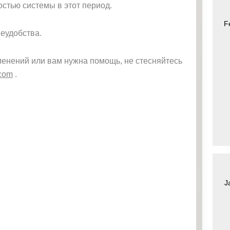
остью системы в этот период.
F
еудобства.
зменений или вам нужна помощь, не стесняйтесь
.com
.
J