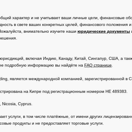
общий характер и не учитывает ваши личные цели, финансовые обс
дность в свете ваших конкретных целей, финансового положения 
Пожалуйста, внимательно изучите наши
юридические документы
 решения.
юрисдикций, включая Индию, Канаду, Китай, Сингапур, США, а та
ее подробную информацию вы найдёте на
FAQ странице
.
Trading, является международной компанией, зарегистрированной в
регистрирована на Кипре под регистрационным номером HE 489383.
 Nicosia, Cyprus.
зывает услуги, в том числе платёжные, от имени других лицензирова
овые продукты и не предоставляет торговые услуги.