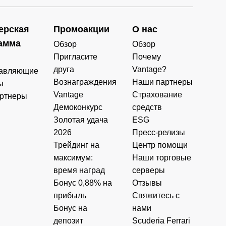
ерская
Промоакции
О нас
амма
Обзор
Обзор
Пригласите
Почему
друга
Vantage?
авляющие
Вознаграждения
Наши партнеры
ы
Vantage
Страхование
ртнеры
Демоконкурс
средств
Золотая удача
ESG
2026
Пресс-релизы
Трейдинг на
Центр помощи
максимум:
Наши торговые
время наград
серверы
Бонус 0,88% на
Отзывы
прибыль
Свяжитесь с
Бонус на
нами
депозит
Scuderia Ferrari