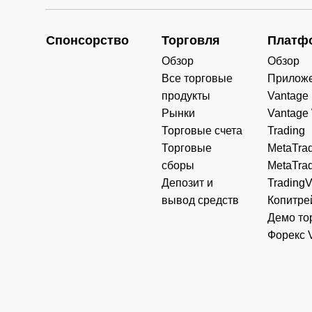
Спонсорство
Торговля
Платф
Обзор
Обзор
Все торговые
Прилож
продукты
Vantage
Рынки
Vantage
Торговые счета
Trading
Торговые
MetaTrad
сборы
MetaTrad
Депозит и
Trading
вывод средств
Копитре
Демо то
Форекс 