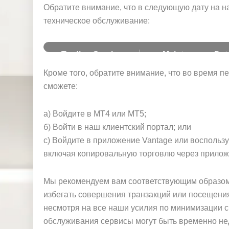
и
Обратите внимание, что в следующую дату на н
техническое обслуживание:
Trading Service
Maintenance Dat
Кроме того, обратите внимание, что во время п
MT4 and MT5 platforms
8 November 2025 (Sat
сможете:
а) Войдите в МТ4 или МТ5;
б) Войти в наш клиентский портал; или
c) Войдите в приложение Vantage или восполь
включая копировальную торговлю через прилож
Мы рекомендуем вам соответствующим образом 
избегать совершения транзакций или посещения
несмотря на все наши усилия по минимизации с
обслуживания сервисы могут быть временно нед