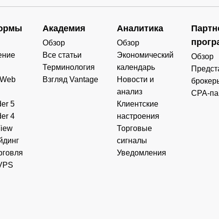
ормы
Академия
Аналитика
Партн
прогр
Обзор
Обзор
ение
Все статьи
Экономический
Обзор
Терминология
календарь
Предст
 Web
Взгляд Vantage
Новости и
брокер
анализ
CPA-па
er 5
Клиентские
er 4
настроения
View
Торговые
йдинг
сигналы
рговля
Уведомления
VPS