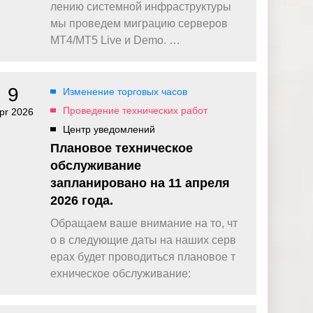
омпаний, как
Зарядитесь торговой энергией
лению системной инфраструктуры
Действуют Условия и положения.
мы проведем миграцию серверов
Бонус 0,88% на прибыль
MT4/MT5 Live и Demo. …
омпаний, как
Внесите депозит и торгуйте, чтобы
и Fortescue
получить бонус до $888 на дневную
прибыль*
9
Изменение торговых часов
Бонус на депозит
омпаний, как
ПОПУЛЯРНОЕ
Откройте больше возможностей с
Проведение технических работ
pr 2026
кредитным бонусом до $30 000*
и
Центр уведомлений
омпаний, как
Кешбэк за CFD на золото 24/7
Плановое техническое
P
Подключитесь, торгуйте XAUUSD247 и
зарабатывайте кешбэк с
обслуживание
дополнительным бонусом 20% за
запланировано на 11 апреля
торговлю в выходные дни.*
2026 года.
Баллы и бонусы
Получайте по одному баллу за каждые
Обращаем ваше внимание на то, чт
$10 000 торгового объема по CFD и
о в следующие даты на наших серв
обменивайте их на бонусы и призы.*
ерах будет проводиться плановое т
ехническое обслуживание: