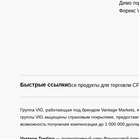
Демо то
Форекс 
Быстрые ссылки
Все продукты для торговли C
Группа VIG, работающая под брендом Vantage Markets,
группы VIG защищены страховым покрытием, предоставле
возможность получения компенсации до 1 000 000 долла
Vantage Trading
— полноправный член Финансовой комис