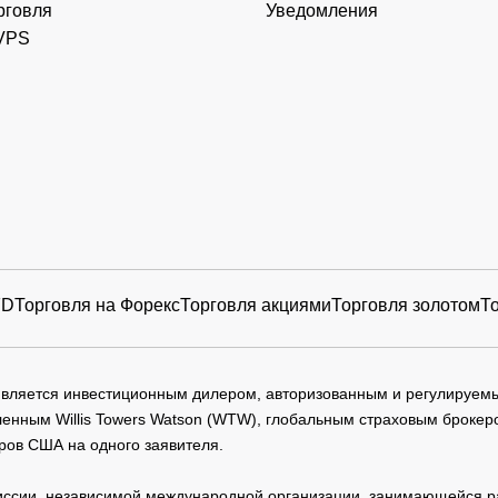
рговля
Уведомления
VPS
FD
Торговля на Форекс
Торговля акциями
Торговля золотом
Т
 является инвестиционным дилером, авторизованным и регулируе
нным Willis Towers Watson (WTW), глобальным страховым брокеро
ров США на одного заявителя.
сии, независимой международной организации, занимающейся ра