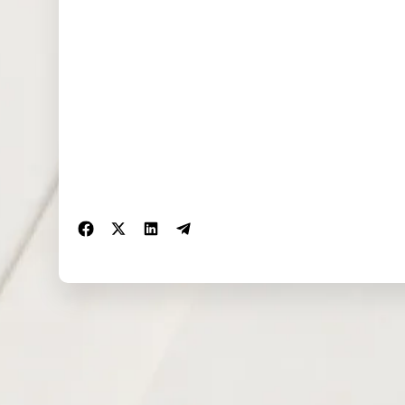
VIX
Volatility
1
NAS100ft
NAS100 Future
1
UK100ft
UK100 Index Future
1
SP500ft
SP500 Future
1
DJ30ft
DJ30 Future
1
GER40ft
Germany 40 Future
1
FRA40ft
France 40 Index Future
1
UKOUSDft
Brent Oil Future
2
HK50ft
Hong Kong 50 Future
2
CHINA50ft
CHINA50 Future
2