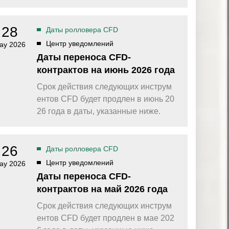
омпаний, как
Зарядитесь торговой энергией
Действуют Условия и положения.
Бонус 0,88% на прибыль
28
Даты ролловера CFD
омпаний, как
Внесите депозит и торгуйте, чтобы
и Fortescue
Центр уведомлений
получить бонус до $888 на дневную
ay 2026
прибыль*
Даты переноса CFD-
Бонус на депозит
омпаний, как
контрактов на июнь 2026 года
ПОПУЛЯРНОЕ
Откройте больше возможностей с
кредитным бонусом до $30 000*
Срок действия следующих инструм
и
ентов CFD будет продлен в июнь 20
омпаний, как
Кешбэк за CFD на золото 24/7
P
26 года в даты, указанные ниже.
Подключитесь, торгуйте XAUUSD247 и
зарабатывайте кешбэк с
дополнительным бонусом 20% за
торговлю в выходные дни.*
26
Даты ролловера CFD
Баллы и бонусы
Получайте по одному баллу за каждые
Центр уведомлений
ay 2026
$10 000 торгового объема по CFD и
Даты переноса CFD-
обменивайте их на бонусы и призы.*
контрактов на май 2026 года
Срок действия следующих инструм
ентов CFD будет продлен в мае 202