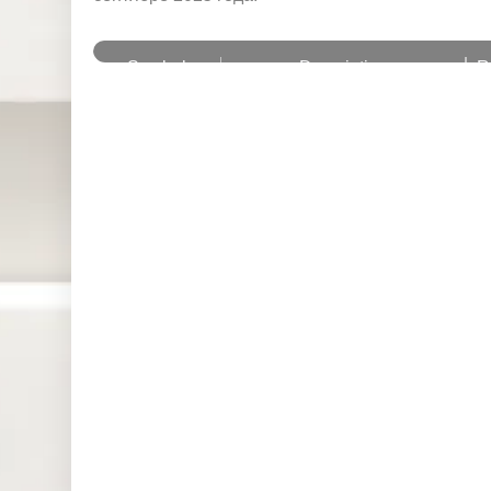
и
Symbol
Description
R
EUB2Y
Euro – Schatz Futures
EUB30Y
Euro – BUXL Futures
EUB10Y
Euro – Bund Futures
EUB5Y
Euro – BOBL Futures
JPN225ft
Japan 225 Index Future
USDX
US dollar index
1
EURIBOR3M
EURIBOR Futures
1
CL-OIL
Crude Oil West Texas Future
1