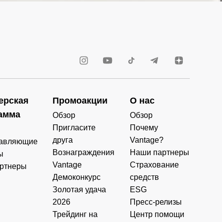
ерская
Промоакции
О нас
амма
Обзор
Обзор
Пригласите
Почему
друга
Vantage?
авляющие
Вознаграждения
Наши партнеры
ы
Vantage
Страхование
ртнеры
Демоконкурс
средств
Золотая удача
ESG
2026
Пресс-релизы
Трейдинг на
Центр помощи