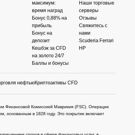
максимум:
Наши торговые
время наград
серверы
Бонус 0,88% на
Отзывы
прибыль
Свяжитесь с
Бонус на
нами
депозит
Scuderia Ferrari
Кешбэк за CFD
HP
на золото 24/7
Баллы и бонусы
орговля нефтью
Криптоактивы CFD
мым Финансовой Комиссией Маврикия (FSC). Операции
м, основанным в 1828 году. Это покрытие включает
зрешением споров в сфере финансовых услуг, в