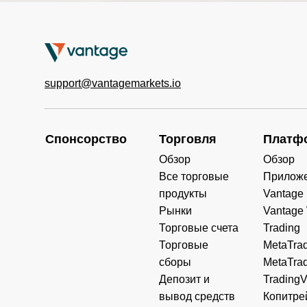
support@vantagemarkets.io
Спонсорство
Торговля
Платф
Обзор
Обзор
Все торговые
Прилож
продукты
Vantage
Рынки
Vantage
Торговые счета
Trading
Торговые
MetaTrad
сборы
MetaTrad
Депозит и
Trading
вывод средств
Копитре