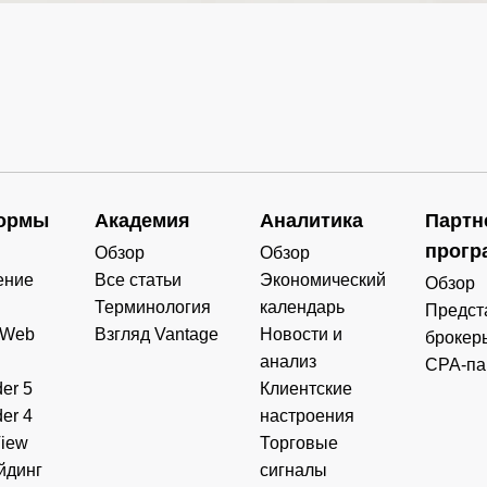
ормы
Академия
Аналитика
Партн
прогр
Обзор
Обзор
ение
Все статьи
Экономический
Обзор
Терминология
календарь
Предст
 Web
Взгляд Vantage
Новости и
брокер
анализ
CPA-па
er 5
Клиентские
er 4
настроения
View
Торговые
йдинг
сигналы