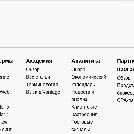
ормы
Академия
Аналитика
Партн
прогр
Обзор
Обзор
ение
Все статьи
Экономический
Обзор
Терминология
календарь
Предст
 Web
Взгляд Vantage
Новости и
брокер
анализ
CPA-па
er 5
Клиентские
er 4
настроения
View
Торговые
йдинг
сигналы