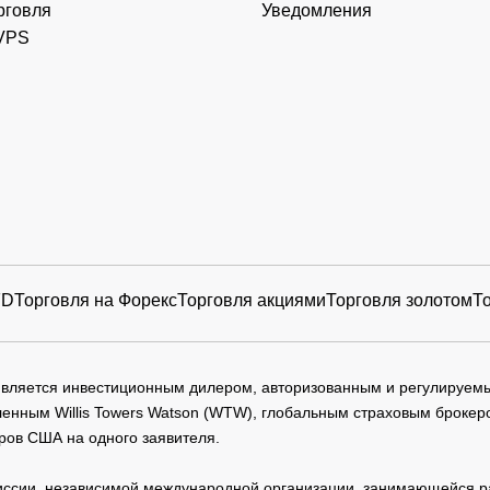
рговля
Уведомления
VPS
FD
Торговля на Форекс
Торговля акциями
Торговля золотом
Т
 является инвестиционным дилером, авторизованным и регулируе
нным Willis Towers Watson (WTW), глобальным страховым брокеро
ров США на одного заявителя.
сии, независимой международной организации, занимающейся ра