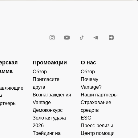
ерская
Промоакции
О нас
амма
Обзор
Обзор
Пригласите
Почему
друга
Vantage?
авляющие
Вознаграждения
Наши партнеры
ы
Vantage
Страхование
ртнеры
Демоконкурс
средств
Золотая удача
ESG
2026
Пресс-релизы
Трейдинг на
Центр помощи