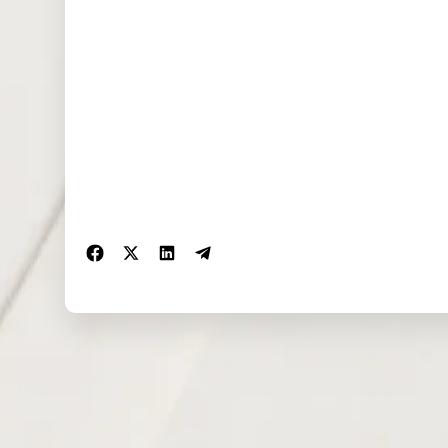
SP500ft
SP500 Future
1
VIX
Volatility
1
NAS100ft
NAS100 Future
1
GER40ft
Germany 40 Future
1
UK100ft
UK100 Index Future
1
DJ30ft
DJ30 Future
1
FRA40ft
France 40 Index Future
1
UKOUSDft
Brent Oil Future
2
CHINA50ft
CHINA50 Future
2
HK50ft
Hong Kong 50 Future
2