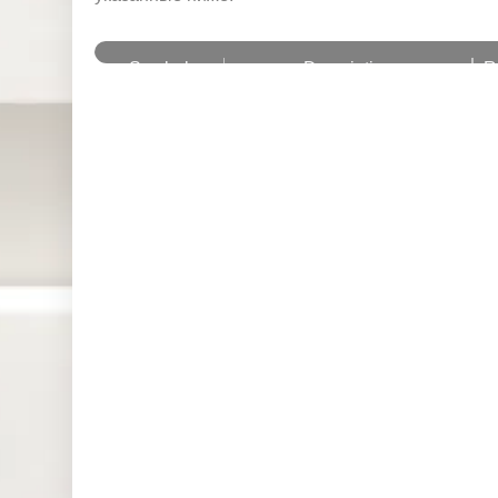
и
Symbol
Description
R
EUB2Y
Euro – Schatz Futures
0
EUB30Y
Euro – BUXL Futures
0
EUB5Y
Euro – BOBL Futures
0
EUB10Y
Euro – Bund Futures
0
USDX
US dollar index
1
JPN225ft
Japan 225 Index Future
1
CL-OIL
Crude Oil West Texas Future
1
EURIBOR3M
EURIBOR Futures
1