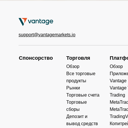
support@vantagemarkets.io
Спонсорство
Торговля
Платф
Обзор
Обзор
Все торговые
Прилож
продукты
Vantage
Рынки
Vantage
Торговые счета
Trading
Торговые
MetaTrad
сборы
MetaTrad
Депозит и
Trading
вывод средств
Копитре