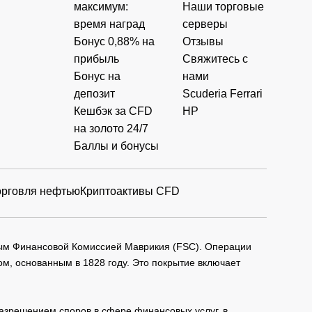
максимум:
Наши торговые
время наград
серверы
Бонус 0,88% на
Отзывы
прибыль
Свяжитесь с
Бонус на
нами
депозит
Scuderia Ferrari
Кешбэк за CFD
HP
на золото 24/7
Баллы и бонусы
орговля нефтью
Криптоактивы CFD
мым Финансовой Комиссией Маврикия (FSC). Операции
м, основанным в 1828 году. Это покрытие включает
зрешением споров в сфере финансовых услуг, в