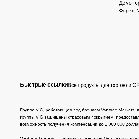
Демо то
Форекс 
Быстрые ссылки
Все продукты для торговли C
Группа VIG, работающая под брендом Vantage Markets,
группы VIG защищены страховым покрытием, предоставле
возможность получения компенсации до 1 000 000 долла
Vantage Trading
— полноправный член Финансовой комис