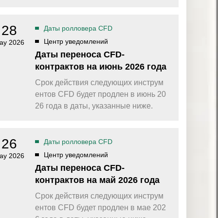
омпаний, как
Зарядитесь торговой энергией
Действуют Условия и положения.
Бонус 0,88% на прибыль
28
Даты ролловера CFD
омпаний, как
Внесите депозит и торгуйте, чтобы
и Fortescue
Центр уведомлений
получить бонус до $888 на дневную
ay 2026
прибыль*
Даты переноса CFD-
Бонус на депозит
омпаний, как
контрактов на июнь 2026 года
ПОПУЛЯРНОЕ
Откройте больше возможностей с
кредитным бонусом до $30 000*
Срок действия следующих инструм
и
ентов CFD будет продлен в июнь 20
омпаний, как
Кешбэк за CFD на золото 24/7
P
26 года в даты, указанные ниже.
Подключитесь, торгуйте XAUUSD247 и
зарабатывайте кешбэк с
дополнительным бонусом 20% за
торговлю в выходные дни.*
26
Даты ролловера CFD
Баллы и бонусы
Получайте по одному баллу за каждые
Центр уведомлений
ay 2026
$10 000 торгового объема по CFD и
Даты переноса CFD-
обменивайте их на бонусы и призы.*
контрактов на май 2026 года
Срок действия следующих инструм
ентов CFD будет продлен в мае 202